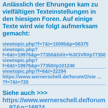
Anlässlich der Ehrungen kam zu
vielfältigen Texteinstellungen in
den hiesigen Foren. Auf einige
Texte wird wie folgt aufmerksam
gemacht:
viewtopic.php?f=7&t=15095&p=56375
viewtopic.php?
f=6&t=19976&p=77350&hilit=%3ClVR#p77350
viewtopic.php?
f=6&t=19976&p=77350#p101246
viewtopic.php?f=6&t=22294
https://www.wernerschell.de/forum/2/vie ...
?f=7&t=720
Siehe auch >>>
https://www.wernerschell.de/forum/
... 97&p=16874