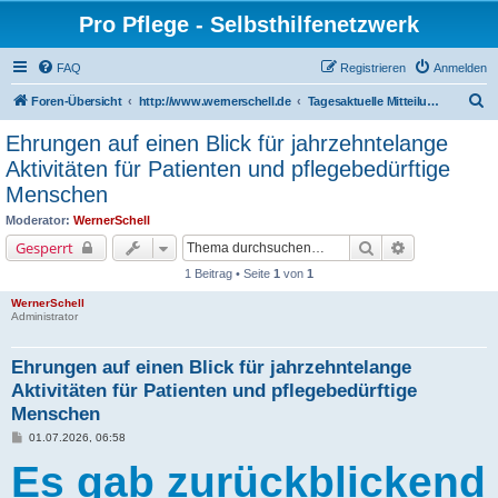
Pro Pflege - Selbsthilfenetzwerk
FAQ
Registrieren
Anmelden
S
Foren-Übersicht
http://www.wernerschell.de
Tagesaktuelle Mitteilungen
u
Ehrungen auf einen Blick für jahrzehntelange
c
Aktivitäten für Patienten und pflegebedürftige
h
Menschen
e
Moderator:
WernerSchell
Suche
Erweiterte Su
Gesperrt
1 Beitrag • Seite
1
von
1
WernerSchell
Administrator
Ehrungen auf einen Blick für jahrzehntelange
Aktivitäten für Patienten und pflegebedürftige
Menschen
B
01.07.2026, 06:58
e
i
Es gab zurückblickend
t
r