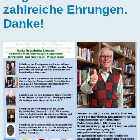
a
zahlreiche Ehrungen.
g
Danke!