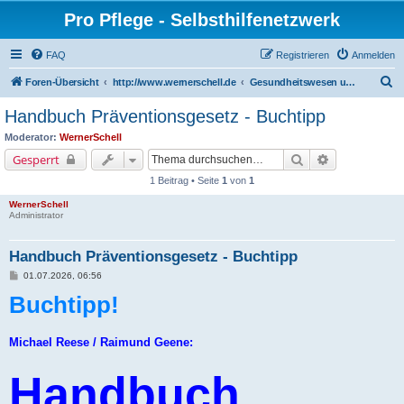
Pro Pflege - Selbsthilfenetzwerk
FAQ
Registrieren
Anmelden
S
Foren-Übersicht
http://www.wernerschell.de
Gesundheitswesen und –politik
u
Handbuch Präventionsgesetz - Buchtipp
c
Moderator:
WernerSchell
h
Suche
Erweiterte Su
Gesperrt
e
1 Beitrag • Seite
1
von
1
WernerSchell
Administrator
Handbuch Präventionsgesetz - Buchtipp
B
01.07.2026, 06:56
e
Buchtipp!
i
t
r
a
g
Michael Reese / Raimund Geene:
Handbuch