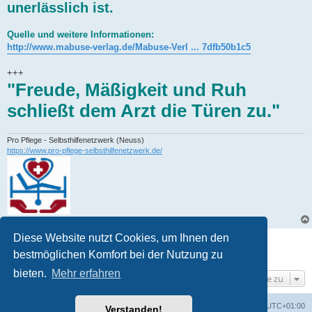
unerlässlich ist.
Quelle und weitere Informationen:
http://www.mabuse-verlag.de/Mabuse-Verl ... 7dfb50b1c5
+++
"Freude, Mäßigkeit und Ruh
schließt dem Arzt die Türen zu."
Pro Pflege - Selbsthilfenetzwerk (Neuss)
https://www.pro-pflege-selbsthilfenetzwerk.de/
Diese Website nutzt Cookies, um Ihnen den
Gesperrt
bestmöglichen Komfort bei der Nutzung zu
1 Beitrag • Seite
1
von
1
bieten.
Mehr erfahren
Gehe zu
Foren-Übersicht
Alle Zeiten sind
UTC+01:00
Verstanden!