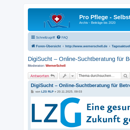
Pro Pflege - Selbs
Archiv - Beiträge bis 2020
Schnellzugriff
FAQ
Foren-Übersicht
http://www.wernerschell.de
Tagesaktuel
DigiSucht – Online-Suchtberatung für 
Moderator:
WernerSchell
S
Antworten
DigiSucht – Online-Suchtberatung für Bet
B
von
LZG RLP
»
20.11.2025, 09:03
e
i
t
r
a
g