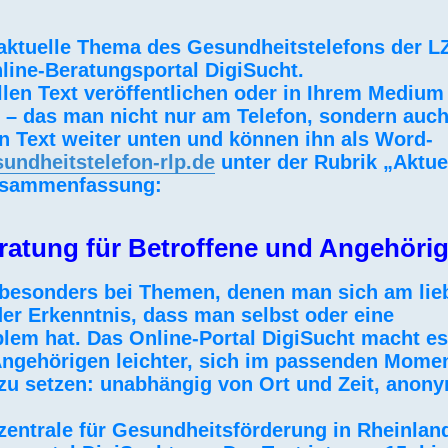
 aktuelle Thema des Gesundheitstelefons der L
line-Beratungsportal DigiSucht.
llen Text veröffentlichen oder in Ihrem Medium
 – das man nicht nur am Telefon, sondern auch
en Text weiter unten und können ihn als Word-
ndheitstelefon-rlp.de
unter der Rubrik „Aktue
Zusammenfassung:
ratung für Betroffene und Angehöri
e, besonders bei Themen, denen man sich am lie
der Erkenntnis, dass man selbst oder eine
lem hat. Das Online-Portal DigiSucht macht es
Angehörigen leichter, sich im passenden Momen
 zu setzen: unabhängig von Ort und Zeit, anon
zentrale für Gesundheitsförderung in Rheinlan