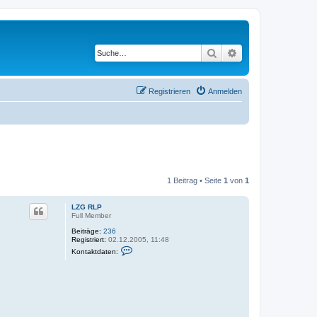
Suche
Erweiterte Suche
Registrieren
Anmelden
1 Beitrag • Seite
1
von
1
LZG RLP
Full Member
Beiträge:
236
Registriert:
02.12.2005, 11:48
K
Kontaktdaten:
o
n
t
a
k
t
d
a