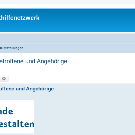
thilfenetzwerk
le Mitteilungen
Betroffene und Angehörige
uche
Erweiterte Suche
roffene und Angehörige