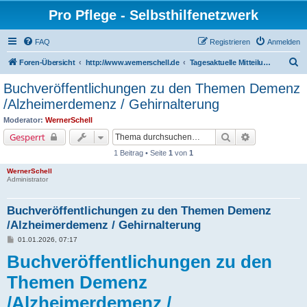
Pro Pflege - Selbsthilfenetzwerk
FAQ
Registrieren
Anmelden
S
Foren-Übersicht
http://www.wernerschell.de
Tagesaktuelle Mitteilungen
u
Buchveröffentlichungen zu den Themen Demenz
c
/Alzheimerdemenz / Gehirnalterung
h
Moderator:
WernerSchell
e
Suche
Erweiterte Su
Gesperrt
1 Beitrag • Seite
1
von
1
WernerSchell
Administrator
Buchveröffentlichungen zu den Themen Demenz
/Alzheimerdemenz / Gehirnalterung
B
01.01.2026, 07:17
e
Buchveröffentlichungen zu den
i
t
r
Themen Demenz
a
g
/Alzheimerdemenz /