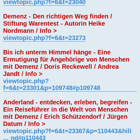
viewtopic.php?f=6&t=23040
Demenz - Den richtigen Weg finden /
Stiftung Warentest - Autorin Heike
Nordmann / Info >
viewtopic.php?f=6&t=23273
Bis ich unterm Himmel hänge - Eine
Ermutigung für Angehörige von Menschen
mit Demenz / Doris Reckewell / Andrea
Jandt / Info >
viewtopic.php?
f=6&t=23301&p=109748#p109748
Anderland - entdecken, erleben, begreifen -
Ein Reiseführer in die Welt von Menschen
mit Demenz / Erich Schützendorf / Jürgen
Datum / Info >
viewtopic.php?f=6&t=23367&p=110443&hili
... nd#p110443