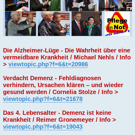
Die Alzheimer-Lüge - Die Wahrheit über eine
vermeidbare Krankheit / Michael Nehls / Info
>
viewtopic.php?f=6&t=20986
Verdacht Demenz - Fehldiagnosen
verhindern, Ursachen klären – und wieder
gesund werden / Cornelia Stolze / Info >
viewtopic.php?f=6&t=21678
Das 4. Lebensalter - Demenz ist keine
Krankheit / Reimer Gronemeyer / Info >
viewtopic.php?f=6&t=19043