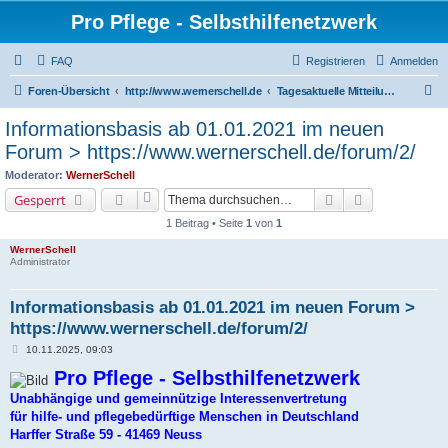
Pro Pflege - Selbsthilfenetzwerk
FAQ
Registrieren
Anmelden
S
Foren-Übersicht
http://www.wernerschell.de
Tagesaktuelle Mitteilungen
u
Informationsbasis ab 01.01.2021 im neuen
c
Forum > https://www.wernerschell.de/forum/2/
h
Moderator:
WernerSchell
e
Suche
Erweiterte Su
Gesperrt
1 Beitrag • Seite
1
von
1
WernerSchell
Administrator
Informationsbasis ab 01.01.2021 im neuen Forum >
https://www.wernerschell.de/forum/2/
B
10.11.2025, 09:03
e
i
Pro Pflege - Selbsthilfenetzwerk
t
r
Unabhängige und gemeinnützige Interessenvertretung
a
für hilfe- und pflegebedürftige Menschen in Deutschland
g
Harffer Straße 59 - 41469 Neuss