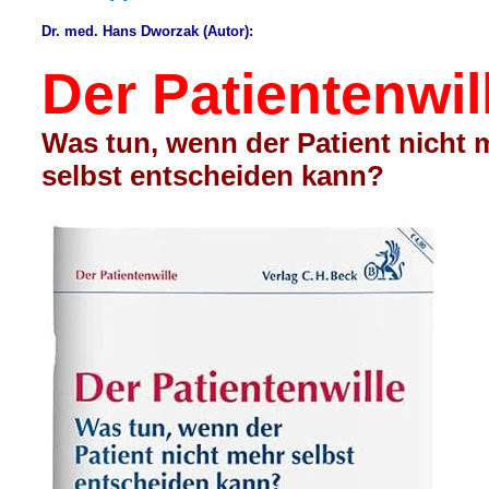
h
r
e
a
Dr. med. Hans Dworzak (Autor):
g
Der Patientenwil
Was tun, wenn der Patient nicht 
selbst entscheiden kann?