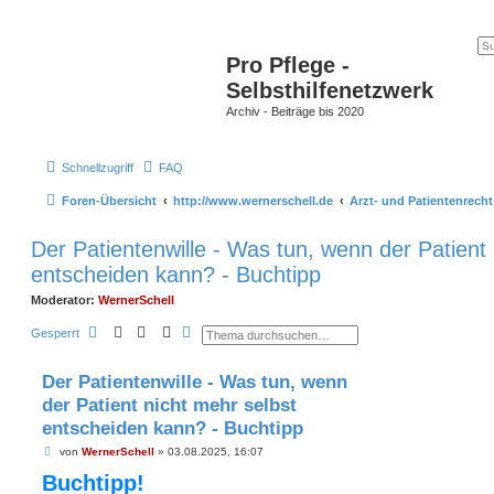
Pro Pflege -
Selbsthilfenetzwerk
Archiv - Beiträge bis 2020
Schnellzugriff
FAQ
Foren-Übersicht
http://www.wernerschell.de
Arzt- und Patientenrecht
Der Patientenwille - Was tun, wenn der Patient 
entscheiden kann? - Buchtipp
Moderator:
WernerSchell
S
E
Gesperrt
u
r
c
w
h
e
Der Patientenwille - Was tun, wenn
e
i
t
der Patient nicht mehr selbst
e
r
entscheiden kann? - Buchtipp
t
e
B
von
WernerSchell
»
03.08.2025, 16:07
S
e
u
Buchtipp!
i
c
t