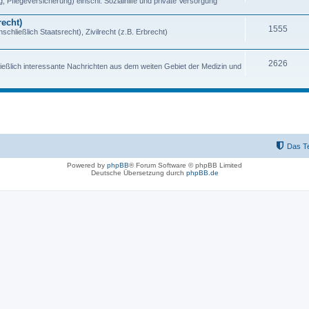
, Pflegeversicherung) einschl. Sozialhilfe und private Versorgung
echt)
1555
chließlich Staatsrecht), Zivilrecht (z.B. Erbrecht)
2626
ießlich interessante Nachrichten aus dem weiten Gebiet der Medizin und
Das T
Powered by
phpBB
® Forum Software © phpBB Limited
Deutsche Übersetzung durch
phpBB.de