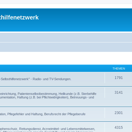
thilfenetzwerk
THEMEN
1791
 -Selbsthilfenetzwerk" - Radio- und TV-Sendungen.
3141
inrichtung, Patientenselbstbestimmung, Heilkunde (z.B. Sterbehilfe
entation, Haftung (z.B. bei Pflichtwidrigkeiten), Betreuungs- und
2301
ion, Pflegefehler und Haftung, Berufsrecht der Pflegeberufe
4315
enschutz, Rettungsdienst, Arzneimittel- und Lebensmittelwesen,