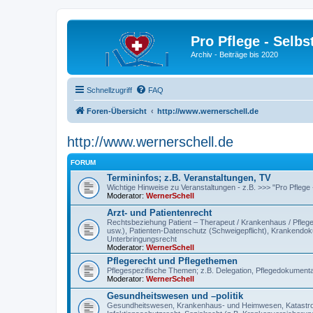
Pro Pflege - Selbs
Archiv - Beiträge bis 2020
Schnellzugriff
FAQ
Foren-Übersicht
http://www.wernerschell.de
http://www.wernerschell.de
FORUM
Termininfos; z.B. Veranstaltungen, TV
Wichtige Hinweise zu Veranstaltungen - z.B. >>> "Pro Pflege
Moderator:
WernerSchell
Arzt- und Patientenrecht
Rechtsbeziehung Patient – Therapeut / Krankenhaus / Pflegee
usw.), Patienten-Datenschutz (Schweigepflicht), Krankendokum
Unterbringungsrecht
Moderator:
WernerSchell
Pflegerecht und Pflegethemen
Pflegespezifische Themen; z.B. Delegation, Pflegedokumentat
Moderator:
WernerSchell
Gesundheitswesen und –politik
Gesundheitswesen, Krankenhaus- und Heimwesen, Katastroph