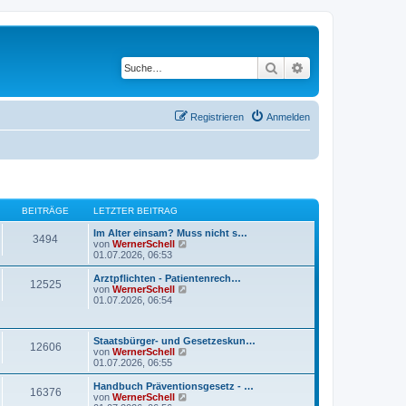
Suche
Erweiterte Suche
Registrieren
Anmelden
BEITRÄGE
LETZTER BEITRAG
Im Alter einsam? Muss nicht s…
3494
N
von
WernerSchell
e
01.07.2026, 06:53
u
e
Arztpflichten - Patientenrech…
12525
s
N
von
WernerSchell
t
e
01.07.2026, 06:54
e
u
r
e
B
s
Staatsbürger- und Gesetzeskun…
e
t
12606
N
von
WernerSchell
i
e
e
01.07.2026, 06:55
t
r
u
r
B
e
a
Handbuch Präventionsgesetz - …
e
16376
s
g
N
von
WernerSchell
i
t