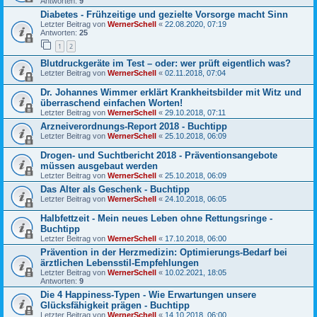
Antworten:
9
Diabetes - Frühzeitige und gezielte Vorsorge macht Sinn
Letzter Beitrag von
WernerSchell
«
22.08.2020, 07:19
Antworten:
25
1
2
Blutdruckgeräte im Test – oder: wer prüft eigentlich was?
Letzter Beitrag von
WernerSchell
«
02.11.2018, 07:04
Dr. Johannes Wimmer erklärt Krankheitsbilder mit Witz und
überraschend einfachen Worten!
Letzter Beitrag von
WernerSchell
«
29.10.2018, 07:11
Arzneiverordnungs-Report 2018 - Buchtipp
Letzter Beitrag von
WernerSchell
«
25.10.2018, 06:09
Drogen- und Suchtbericht 2018 - Präventionsangebote
müssen ausgebaut werden
Letzter Beitrag von
WernerSchell
«
25.10.2018, 06:09
Das Alter als Geschenk - Buchtipp
Letzter Beitrag von
WernerSchell
«
24.10.2018, 06:05
Halbfettzeit - Mein neues Leben ohne Rettungsringe -
Buchtipp
Letzter Beitrag von
WernerSchell
«
17.10.2018, 06:00
Prävention in der Herzmedizin: Optimierungs-Bedarf bei
ärztlichen Lebensstil-Empfehlungen
Letzter Beitrag von
WernerSchell
«
10.02.2021, 18:05
Antworten:
9
Die 4 Happiness-Typen - Wie Erwartungen unsere
Glücksfähigkeit prägen - Buchtipp
Letzter Beitrag von
WernerSchell
«
14.10.2018, 06:00