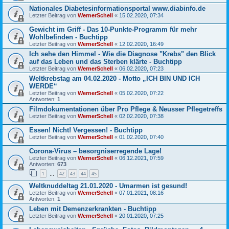
Nationales Diabetesinformationsportal www.diabinfo.de
Letzter Beitrag von
WernerSchell
«
15.02.2020, 07:34
Gewicht im Griff - Das 10-Punkte-Programm für mehr
Wohlbefinden - Buchtipp
Letzter Beitrag von
WernerSchell
«
12.02.2020, 16:49
Ich sehe den Himmel - Wie die Diagnose "Krebs" den Blick
auf das Leben und das Sterben klärte - Buchtipp
Letzter Beitrag von
WernerSchell
«
06.02.2020, 07:23
Weltkrebstag am 04.02.2020 - Motto „ICH BIN UND ICH
WERDE“
Letzter Beitrag von
WernerSchell
«
05.02.2020, 07:22
Antworten:
1
Filmdokumentationen über Pro Pflege & Neusser Pflegetreffs
Letzter Beitrag von
WernerSchell
«
02.02.2020, 07:38
Essen! Nicht! Vergessen! - Buchtipp
Letzter Beitrag von
WernerSchell
«
01.02.2020, 07:40
Corona-Virus – besorgniserregende Lage!
Letzter Beitrag von
WernerSchell
«
06.12.2021, 07:59
Antworten:
673
1
42
43
44
45
…
Weltknuddeltag 21.01.2020 - Umarmen ist gesund!
Letzter Beitrag von
WernerSchell
«
07.01.2021, 08:16
Antworten:
1
Leben mit Demenzerkrankten - Buchtipp
Letzter Beitrag von
WernerSchell
«
20.01.2020, 07:25