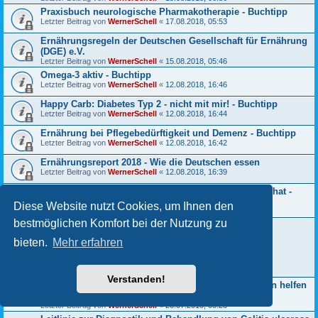
Praxisbuch neurologische Pharmakotherapie - Buchtipp
Letzter Beitrag von
WernerSchell
«
17.08.2018, 05:53
Ernährungsregeln der Deutschen Gesellschaft für Ernährung
(DGE) e.V.
Letzter Beitrag von
WernerSchell
«
15.08.2018, 05:46
Omega-3 aktiv - Buchtipp
Letzter Beitrag von
WernerSchell
«
12.08.2018, 16:46
Happy Carb: Diabetes Typ 2 - nicht mit mir! - Buchtipp
Letzter Beitrag von
WernerSchell
«
12.08.2018, 16:44
Ernährung bei Pflegebedürftigkeit und Demenz - Buchtipp
Letzter Beitrag von
WernerSchell
«
12.08.2018, 16:42
Ernährungsreport 2018 - Wie die Deutschen essen
Letzter Beitrag von
WernerSchell
«
12.08.2018, 16:39
Eine kurze Geschichte von jedem, der jemals gelebt hat -
Buchtipp
Diese Website nutzt Cookies, um Ihnen den
Letzter Beitrag von
WernerSchell
«
11.08.2018, 06:10
bestmöglichen Komfort bei der Nutzung zu
Valsartan-haltige Arznei: Rückrufaktion wegen
Verunreinigung mit krebserregendem Wirkstoff
bieten.
Mehr erfahren
Letzter Beitrag von
WernerSchell
«
31.01.2019, 07:57
Antworten:
36
1
2
3
Verstanden!
Wie das Immunsystem bei Alzheimer und Schmerzen helfen
kann
Letzter Beitrag von
WernerSchell
«
28.07.2018, 05:25