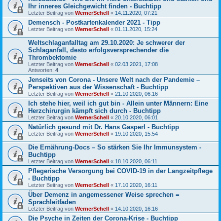
Ihr inneres Gleichgewicht finden - Buchtipp
Letzter Beitrag von
WernerSchell
«
14.11.2020, 07:21
Demensch - Postkartenkalender 2021 - Tipp
Letzter Beitrag von
WernerSchell
«
01.11.2020, 15:24
Weltschlaganfalltag am 29.10.2020: Je schwerer der
Schlaganfall, desto erfolgsversprechender die
Thrombektomie
Letzter Beitrag von
WernerSchell
«
02.03.2021, 17:08
Antworten:
4
Jenseits von Corona - Unsere Welt nach der Pandemie –
Perspektiven aus der Wissenschaft - Buchtipp
Letzter Beitrag von
WernerSchell
«
21.10.2020, 06:16
Ich stehe hier, weil ich gut bin - Allein unter Männern: Eine
Herzchirurgin kämpft sich durch - Buchtipp
Letzter Beitrag von
WernerSchell
«
20.10.2020, 06:01
Natürlich gesund mit Dr. Hans Gasperl - Buchtipp
Letzter Beitrag von
WernerSchell
«
19.10.2020, 15:54
Die Ernährung-Docs – So stärken Sie Ihr Immunsystem -
Buchtipp
Letzter Beitrag von
WernerSchell
«
18.10.2020, 06:11
Pflegerische Versorgung bei COVID-19 in der Langzeitpflege
- Buchtipp
Letzter Beitrag von
WernerSchell
«
17.10.2020, 16:11
Über Demenz in angemessener Weise sprechen =
Sprachleitfaden
Letzter Beitrag von
WernerSchell
«
14.10.2020, 16:16
Die Psyche in Zeiten der Corona-Krise - Buchtipp