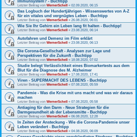
Immunsystem? - Buchtipp
Letzter Beitrag von
WernerSchell
«
02.09.2020, 06:15
Das Logbuch der Hundertjährigen - Wissenswertes von A-Z
für ein vitales und vergnügtes Leben - Buchtipp
Letzter Beitrag von
WernerSchell
«
26.08.2020, 06:01
Wie Sie Ihr Gehirn ein Leben lang fit halten - Buchtipp!
Letzter Beitrag von
WernerSchell
«
23.08.2020, 06:14
Autofahren und Demenz im Film erklärt
Letzter Beitrag von
WernerSchell
«
23.08.2020, 06:13
Die Corona-Gesellschaft - Analysen zur Lage und
Perspektiven für die Zukunft - Buchtipp
Letzter Beitrag von
WernerSchell
«
18.08.2020, 07:02
Studie belegt Verlässlichkeit eines Biomarkertests aus dem
Blut für die Diagnose des M. Alzheimer
Letzter Beitrag von
WernerSchell
«
17.08.2020, 17:41
Viren - SUPERMACHT DES LEBENS - Buchtipp
Letzter Beitrag von
WernerSchell
«
07.08.2020, 05:59
Pandemie - Was die Krise mit uns macht und was wir daraus
machen
Letzter Beitrag von
WernerSchell
«
07.08.2020, 05:58
Antiaging für den Darm - Neue Strategien für die
Darmgesundheit ab der Lebensmitte - Buchtipp
Letzter Beitrag von
WernerSchell
«
06.08.2020, 12:28
In Zeiten der Ansteckung - Wie die Corona-Pandemie unser
Leben verändert - Buchtipp
Letzter Beitrag von
WernerSchell
«
04.08.2020, 06:09
Corona Geschichte eines angekündigten Sterbens - Buchtipp