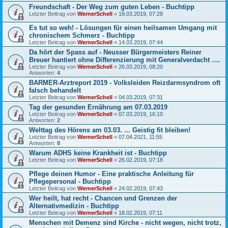
Freundschaft - Der Weg zum guten Leben - Buchtipp
Letzter Beitrag von
WernerSchell
«
18.03.2019, 07:28
Es tut so weh! - Lösungen für einen heilsamen Umgang mit
chronischem Schmerz - Buchtipp
Letzter Beitrag von
WernerSchell
«
14.03.2019, 07:44
Da hört der Spass auf - Neusser Bürgermeisters Reiner
Breuer hantiert ohne Differenzierung mit Generalverdacht ….
Letzter Beitrag von
WernerSchell
«
26.03.2019, 08:20
Antworten:
4
BARMER-Arztreport 2019 - Volksleiden Reizdarmsyndrom oft
falsch behandelt
Letzter Beitrag von
WernerSchell
«
04.03.2019, 07:31
Tag der gesunden Ernährung am 07.03.2019
Letzter Beitrag von
WernerSchell
«
07.03.2019, 16:10
Antworten:
2
Welttag des Hörens am 03.03. ... Geistig fit bleiben!
Letzter Beitrag von
WernerSchell
«
07.04.2021, 11:55
Antworten:
8
Warum ADHS keine Krankheit ist - Buchtipp
Letzter Beitrag von
WernerSchell
«
26.02.2019, 07:18
Pflege deinen Humor - Eine praktische Anleitung für
Pflegepersonal - Buchtipp
Letzter Beitrag von
WernerSchell
«
24.02.2019, 07:43
Wer heilt, hat recht - Chancen und Grenzen der
Alternativmedizin - Buchtipp
Letzter Beitrag von
WernerSchell
«
18.02.2019, 07:11
Menschen mit Demenz sind Kirche - nicht wegen, nicht trotz,