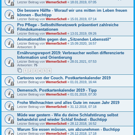
Letzter Beitrag von
WernerSchell
«
18.01.2019, 07:05
Die bessere Hälfte - Worauf wir uns mitten im Leben freuen
können - Buchtipp
Letzter Beitrag von
WernerSchell
«
15.01.2019, 07:14
Pro Pflege - Selbsthilfenetzwerk präsentiert zahlreiche
Filmdokumentationen
Letzter Beitrag von
WernerSchell
«
13.01.2019, 09:26
Animationsfilm gegen den „Sitzenden Lebensstil“
Letzter Beitrag von
WernerSchell
«
15.09.2020, 16:57
Antworten:
3
Ernährungsreport 2019: Verbraucher wollen differenzierte
Information und Orientierung
Letzter Beitrag von
WernerSchell
«
28.01.2021, 07:53
Antworten:
75
1
2
3
4
5
6
Cartoons von der Couch. Postkartenkalender 2019
Letzter Beitrag von
WernerSchell
«
01.01.2019, 16:44
Demensch. Postkartenkalender 2019 - Tipp
Letzter Beitrag von
WernerSchell
«
01.01.2019, 07:30
Frohe Weihnachten und alles Gute im neuen Jahr 2019
Letzter Beitrag von
WernerSchell
«
31.12.2018, 07:18
Müde war gestern - Wie du deine Schlafstörung selbst
behandelst und wieder Schlaf findest - Buchtipp
Letzter Beitrag von
WernerSchell
«
28.12.2018, 16:52
Warum Sie essen müssen, um abzunehmen - Buchtipp
Letzter Beitrag von
WernerSchell
«
26.12.2018, 17:18