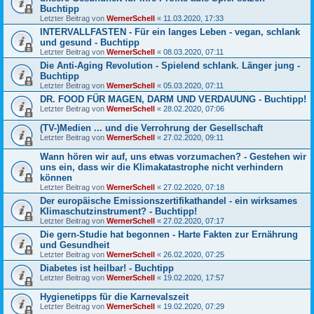
Buchtipp
Letzter Beitrag von
WernerSchell
«
11.03.2020, 17:33
INTERVALLFASTEN - Für ein langes Leben - vegan, schlank
und gesund - Buchtipp
Letzter Beitrag von
WernerSchell
«
08.03.2020, 07:11
Die Anti-Aging Revolution - Spielend schlank. Länger jung -
Buchtipp
Letzter Beitrag von
WernerSchell
«
05.03.2020, 07:11
DR. FOOD FÜR MAGEN, DARM UND VERDAUUNG - Buchtipp!
Letzter Beitrag von
WernerSchell
«
28.02.2020, 07:06
(TV-)Medien ... und die Verrohrung der Gesellschaft
Letzter Beitrag von
WernerSchell
«
27.02.2020, 09:11
Wann hören wir auf, uns etwas vorzumachen? - Gestehen wir
uns ein, dass wir die Klimakatastrophe nicht verhindern
können
Letzter Beitrag von
WernerSchell
«
27.02.2020, 07:18
Der europäische Emissionszertifikathandel - ein wirksames
Klimaschutzinstrument? - Buchtipp!
Letzter Beitrag von
WernerSchell
«
27.02.2020, 07:17
Die gern-Studie hat begonnen - Harte Fakten zur Ernährung
und Gesundheit
Letzter Beitrag von
WernerSchell
«
26.02.2020, 07:25
Diabetes ist heilbar! - Buchtipp
Letzter Beitrag von
WernerSchell
«
19.02.2020, 17:57
Hygienetipps für die Karnevalszeit
Letzter Beitrag von
WernerSchell
«
19.02.2020, 07:29