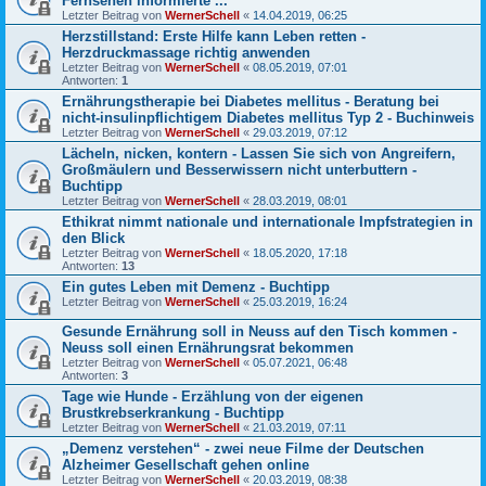
Fernsehen informierte ...
Letzter Beitrag von
WernerSchell
«
14.04.2019, 06:25
Herzstillstand: Erste Hilfe kann Leben retten -
Herzdruckmassage richtig anwenden
Letzter Beitrag von
WernerSchell
«
08.05.2019, 07:01
Antworten:
1
Ernährungstherapie bei Diabetes mellitus - Beratung bei
nicht-insulinpflichtigem Diabetes mellitus Typ 2 - Buchinweis
Letzter Beitrag von
WernerSchell
«
29.03.2019, 07:12
Lächeln, nicken, kontern - Lassen Sie sich von Angreifern,
Großmäulern und Besserwissern nicht unterbuttern -
Buchtipp
Letzter Beitrag von
WernerSchell
«
28.03.2019, 08:01
Ethikrat nimmt nationale und internationale Impfstrategien in
den Blick
Letzter Beitrag von
WernerSchell
«
18.05.2020, 17:18
Antworten:
13
Ein gutes Leben mit Demenz - Buchtipp
Letzter Beitrag von
WernerSchell
«
25.03.2019, 16:24
Gesunde Ernährung soll in Neuss auf den Tisch kommen -
Neuss soll einen Ernährungsrat bekommen
Letzter Beitrag von
WernerSchell
«
05.07.2021, 06:48
Antworten:
3
Tage wie Hunde - Erzählung von der eigenen
Brustkrebserkrankung - Buchtipp
Letzter Beitrag von
WernerSchell
«
21.03.2019, 07:11
„Demenz verstehen“ - zwei neue Filme der Deutschen
Alzheimer Gesellschaft gehen online
Letzter Beitrag von
WernerSchell
«
20.03.2019, 08:38