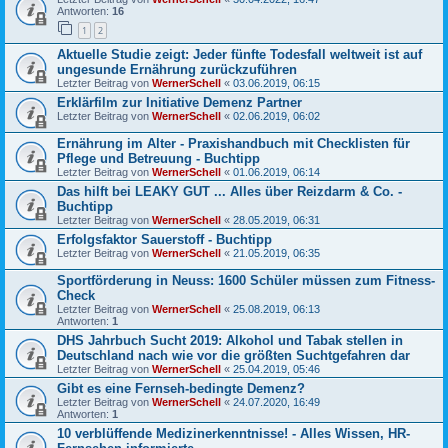
Antworten:
16
1
2
Aktuelle Studie zeigt: Jeder fünfte Todesfall weltweit ist auf
ungesunde Ernährung zurückzuführen
Letzter Beitrag von
WernerSchell
«
03.06.2019, 06:15
Erklärfilm zur Initiative Demenz Partner
Letzter Beitrag von
WernerSchell
«
02.06.2019, 06:02
Ernährung im Alter - Praxishandbuch mit Checklisten für
Pflege und Betreuung - Buchtipp
Letzter Beitrag von
WernerSchell
«
01.06.2019, 06:14
Das hilft bei LEAKY GUT ... Alles über Reizdarm & Co. -
Buchtipp
Letzter Beitrag von
WernerSchell
«
28.05.2019, 06:31
Erfolgsfaktor Sauerstoff - Buchtipp
Letzter Beitrag von
WernerSchell
«
21.05.2019, 06:35
Sportförderung in Neuss: 1600 Schüler müssen zum Fitness-
Check
Letzter Beitrag von
WernerSchell
«
25.08.2019, 06:13
Antworten:
1
DHS Jahrbuch Sucht 2019: Alkohol und Tabak stellen in
Deutschland nach wie vor die größten Suchtgefahren dar
Letzter Beitrag von
WernerSchell
«
25.04.2019, 05:46
Gibt es eine Fernseh-bedingte Demenz?
Letzter Beitrag von
WernerSchell
«
24.07.2020, 16:49
Antworten:
1
10 verblüffende Medizinerkenntnisse! - Alles Wissen, HR-