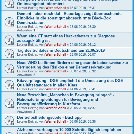
Onlineangebot informiert
Letzter Beitrag von
WernerSchell
«
15.07.2019, 06:31
Dement - aber noch da! - Reportage zeigt überraschende
Einblicke in die sonst gut abgeschirmte Black-Box
Demenzstation
Letzter Beitrag von
WernerSchell
«
28.08.2019, 08:30
Antworten:
1
Wann eine CT statt eines Herzkatheters zur Diagnose
aussagekräftig ist
Letzter Beitrag von
WernerSchell
«
24.06.2019, 06:12
Tag des Schlafes in Deutschland am 21.06.2019
Letzter Beitrag von
WernerSchell
«
23.06.2019, 06:07
Neue WHO-Leitlinien fördern eine gesunde Lebensweise zur
Verringerung des Risikos einer Demenzerkrankung
Letzter Beitrag von
WernerSchell
«
03.07.2020, 06:32
Antworten:
8
Kitaverpflegung - DGE empfiehlt die Umsetzung des DGE-
Qualitätsstandards in allen Kitas
Letzter Beitrag von
WernerSchell
«
14.06.2019, 06:41
Neue Broschüre „Menschen in Bewegung bringen“ -
Nationale Empfehlungen für Bewegung und
Bewegungsförderung in Kurzform
Letzter Beitrag von
WernerSchell
«
29.05.2020, 14:37
Antworten:
2
Der Selbstheilungscode - Buchtipp
Letzter Beitrag von
WernerSchell
«
08.06.2019, 08:36
Alzheimer vorbeugen: 10.000 Schritte täglich empfohlen
Letzter Beitrag von
WernerSchell
«
30.04.2022, 16:47