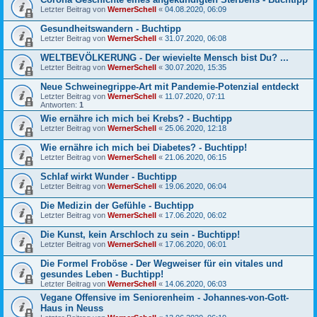
Letzter Beitrag von
WernerSchell
«
04.08.2020, 06:09
Gesundheitswandern - Buchtipp
Letzter Beitrag von
WernerSchell
«
31.07.2020, 06:08
WELTBEVÖLKERUNG - Der wievielte Mensch bist Du? ...
Letzter Beitrag von
WernerSchell
«
30.07.2020, 15:35
Neue Schweinegrippe-Art mit Pandemie-Potenzial entdeckt
Letzter Beitrag von
WernerSchell
«
11.07.2020, 07:11
Antworten:
1
Wie ernähre ich mich bei Krebs? - Buchtipp
Letzter Beitrag von
WernerSchell
«
25.06.2020, 12:18
Wie ernähre ich mich bei Diabetes? - Buchtipp!
Letzter Beitrag von
WernerSchell
«
21.06.2020, 06:15
Schlaf wirkt Wunder - Buchtipp
Letzter Beitrag von
WernerSchell
«
19.06.2020, 06:04
Die Medizin der Gefühle - Buchtipp
Letzter Beitrag von
WernerSchell
«
17.06.2020, 06:02
Die Kunst, kein Arschloch zu sein - Buchtipp!
Letzter Beitrag von
WernerSchell
«
17.06.2020, 06:01
Die Formel Froböse - Der Wegweiser für ein vitales und
gesundes Leben - Buchtipp!
Letzter Beitrag von
WernerSchell
«
14.06.2020, 06:03
Vegane Offensive im Seniorenheim - Johannes-von-Gott-
Haus in Neuss