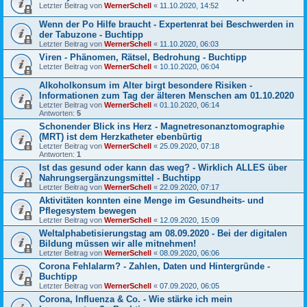
Letzter Beitrag von
WernerSchell
«
11.10.2020, 14:52
Wenn der Po Hilfe braucht - Expertenrat bei Beschwerden in
der Tabuzone - Buchtipp
Letzter Beitrag von
WernerSchell
«
11.10.2020, 06:03
Viren - Phänomen, Rätsel, Bedrohung - Buchtipp
Letzter Beitrag von
WernerSchell
«
10.10.2020, 06:04
Alkoholkonsum im Alter birgt besondere Risiken -
Informationen zum Tag der älteren Menschen am 01.10.2020
Letzter Beitrag von
WernerSchell
«
01.10.2020, 06:14
Antworten:
5
Schonender Blick ins Herz - Magnetresonanztomographie
(MRT) ist dem Herzkatheter ebenbürtig
Letzter Beitrag von
WernerSchell
«
25.09.2020, 07:18
Antworten:
1
Ist das gesund oder kann das weg? - Wirklich ALLES über
Nahrungsergänzungsmittel - Buchtipp
Letzter Beitrag von
WernerSchell
«
22.09.2020, 07:17
Aktivitäten konnten eine Menge im Gesundheits- und
Pflegesystem bewegen
Letzter Beitrag von
WernerSchell
«
12.09.2020, 15:09
Weltalphabetisierungstag am 08.09.2020 - Bei der digitalen
Bildung müssen wir alle mitnehmen!
Letzter Beitrag von
WernerSchell
«
08.09.2020, 06:06
Corona Fehlalarm? - Zahlen, Daten und Hintergründe -
Buchtipp
Letzter Beitrag von
WernerSchell
«
07.09.2020, 06:05
Corona, Influenza & Co. - Wie stärke ich mein