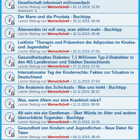
Gesellschaft informiert millionenfach
Letzter Beitrag von
WernerSchell
«
02.12.2019, 11:55
Antworten:
1
Der Mann und die Prostata - Buchtipp
Letzter Beitrag von
WernerSchell
«
30.11.2019, 08:49
Älterwerden ist voll sexy, man stöhnt mehr - Buchtipp
Letzter Beitrag von
WernerSchell
«
30.11.2019, 08:48
Leitlinie "Therapie und Prävention der Adipositas im Kindes-
und Jugendalter"
Letzter Beitrag von
WernerSchell
«
29.11.2019, 07:56
Gesundheitsatlas Diabetes: 7,1 Millionen Typ-2-Diabetiker in
den 401 Landkreisen und Städten Deutschlands
Letzter Beitrag von
WernerSchell
«
27.11.2019, 07:42
Internationaler Tag der Kinderrechte: Fakten zur Situation in
Deutschland
Letzter Beitrag von
WernerSchell
«
21.11.2019, 07:54
Die Anatomie des Schicksals - Was uns lenkt - Buchtipp
Letzter Beitrag von
WernerSchell
«
11.11.2019, 08:10
Was, wenn Altern nur eine Krankheit wäre?
Letzter Beitrag von
WernerSchell
«
11.11.2019, 08:09
Alt sein wie ein Gentleman - Über Würde im Alter und andere
überschätzte Tugenden - Buchtipp
Letzter Beitrag von
WernerSchell
«
09.11.2019, 16:15
Gesundheit von Kindern und Jugendlichen - Neue Daten für
Taten
Letzter Beitrag von
WernerSchell
«
09.11.2019, 08:44