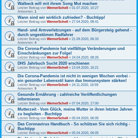
Walbeck will mit ihrem Song Mut machen
Letzter Beitrag von
WernerSchell
«
01.07.2020, 10:27
Antworten:
1
Wann sind wir wirklich zufrieden? - Buchtipp!
Letzter Beitrag von
WernerSchell
«
27.04.2020, 08:41
Hand- und Armverletzungen - auf dem Bürgersteig gehend -
durch ungestümen Radfahrer
Letzter Beitrag von
WernerSchell
«
21.09.2020, 06:33
Antworten:
4
Die Corona-Pandemie hat vielfältige Veränderungen und
Einschränkungen zur Folge!
Letzter Beitrag von
WernerSchell
«
24.04.2020, 08:26
DHS Jahrbuch Sucht 2020 erschienen
Letzter Beitrag von
WernerSchell
«
13.04.2020, 16:21
Die Corona-Pandemie ist nicht in wenigen Wochen vorbei -
ein gesunder Lebensstil kann das Immunsystem stärken!
Letzter Beitrag von
WernerSchell
«
24.11.2020, 16:59
Antworten:
9
Gesunde Ernährung - zahlreiche Veröffentlichungen
informieren
Letzter Beitrag von
WernerSchell
«
07.04.2020, 17:00
Mutterzeit - Vom Glück, meine Mutter in ihren letzten Jahren
zu begleiten - Buchtipp
Letzter Beitrag von
WernerSchell
«
05.04.2020, 06:05
Das Coronavirus Handbuch - So schützen Sie sich richtig -
Buchtipp
Letzter Beitrag von
WernerSchell
«
05.04.2020, 06:05