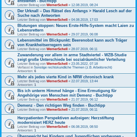
entstehen - Buchtipp
Letzter Beitrag von
WernerSchell
«
12.08.2019, 08:24
Der Urknall – Das Rätsel des Anfangs > Harald Lesch auf der
Suche nach Antworten
Letzter Beitrag von
WernerSchell
«
04.08.2019, 17:03
Blutungen stoppen: Neues Erste-Hilfe-System macht Laien zu
Lebensrettern
Letzter Beitrag von
WernerSchell
«
29.07.2019, 06:08
Lebensmittel im Blickpunkt: Beerenobst kann auch Träger
von Krankheitserregern sein
Letzter Beitrag von
WernerSchell
«
28.07.2019, 06:11
Zuwanderung vor allem in arme Stadtviertel - WZB-Studie
zeigt große Unterschiede bei sozialräumlicher Verteilung
Letzter Beitrag von
WernerSchell
«
23.05.2022, 07:18
Verfasst in
Sonstige rechtskundliche Themen (z.B. Arbeitsrecht)
Antworten:
6
Mehr als jedes vierte Kind in NRW chronisch krank
Letzter Beitrag von
WernerSchell
«
22.07.2019, 13:44
Antworten:
1
Bis ich unterm Himmel hänge - Eine Ermutigung für
Angehörige von Menschen mit Demenz - Buchtipp
Letzter Beitrag von
WernerSchell
«
21.07.2019, 06:12
Demenz - Den richtigen Weg finden - Buchtipp
Letzter Beitrag von
WernerSchell
«
21.07.2019, 06:11
Herzpatienten Perspektiven aufzeigen: Herzstiftung
modernisiert HERZ heute
Letzter Beitrag von
WernerSchell
«
06.08.2019, 08:50
Antworten:
1
Übergewicht bei Kindern und Jugendlichen vorbeugen -