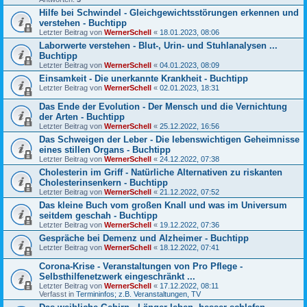
Hilfe bei Schwindel - Gleichgewichtsstörungen erkennen und
verstehen - Buchtipp
Letzter Beitrag von
WernerSchell
«
18.01.2023, 08:06
Laborwerte verstehen - Blut-, Urin- und Stuhlanalysen ...
Buchtipp
Letzter Beitrag von
WernerSchell
«
04.01.2023, 08:09
Einsamkeit - Die unerkannte Krankheit - Buchtipp
Letzter Beitrag von
WernerSchell
«
02.01.2023, 18:31
Das Ende der Evolution - Der Mensch und die Vernichtung
der Arten - Buchtipp
Letzter Beitrag von
WernerSchell
«
25.12.2022, 16:56
Das Schweigen der Leber - Die lebenswichtigen Geheimnisse
eines stillen Organs - Buchtipp
Letzter Beitrag von
WernerSchell
«
24.12.2022, 07:38
Cholesterin im Griff - Natürliche Alternativen zu riskanten
Cholesterinsenkern - Buchtipp
Letzter Beitrag von
WernerSchell
«
21.12.2022, 07:52
Das kleine Buch vom großen Knall und was im Universum
seitdem geschah - Buchtipp
Letzter Beitrag von
WernerSchell
«
19.12.2022, 07:36
Gespräche bei Demenz und Alzheimer - Buchtipp
Letzter Beitrag von
WernerSchell
«
18.12.2022, 07:41
Corona-Krise - Veranstaltungen von Pro Pflege -
Selbsthilfenetzwerk eingeschränkt ...
Letzter Beitrag von
WernerSchell
«
17.12.2022, 08:11
Verfasst in
Termininfos; z.B. Veranstaltungen, TV