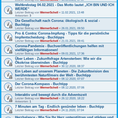
Weltkrebstag 04.02.2021 - Das Motto lautet „ICH BIN UND ICH
WERDE“
Letzter Beitrag von
WernerSchell
«
11.02.2021, 13:48
Antworten:
3
Die Gesellschaft nach Corona: ökologisch & sozial -
Buchtipp
Letzter Beitrag von
WernerSchell
«
26.01.2021, 09:50
Pro & Contra: Corona-Impfung - Tipps für die persönliche
Impfentscheidung - Buchtipps
Letzter Beitrag von
WernerSchell
«
21.01.2021, 09:41
Corona-Pandemie - Buchveröffentlichungen helfen mit
vielfältigen Informationen!
Letzter Beitrag von
WernerSchell
«
09.01.2021, 17:36
Über Leben - Zukunftsfrage Artensterben: Wie wir die
Ökokrise überwinden - Buchtipp
Letzter Beitrag von
WernerSchell
«
30.12.2020, 08:37
Ein Leben auf unserem Planeten - Die Zukunftsvision des
berühmtesten Naturfilmers der Welt - Buchtipp
Letzter Beitrag von
WernerSchell
«
08.12.2020, 07:07
Der Corona-Kompass - Buchtipp
Letzter Beitrag von
WernerSchell
«
08.12.2020, 07:06
Interaktiv und bewegt durch die Adventszeit
Letzter Beitrag von
WernerSchell
«
26.12.2020, 18:22
Antworten:
1
7 Minuten am Tag - Endlich gesünder leben - Buchtipp
Letzter Beitrag von
WernerSchell
«
24.11.2020, 07:04
Herzbalance - Wie Sie Ihr Herz unterstützen und stärken und