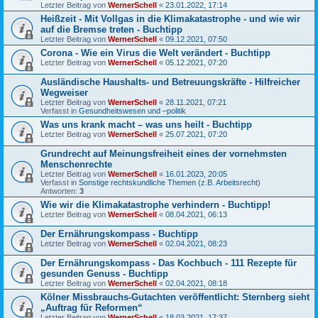
Letzter Beitrag von
WernerSchell
«
23.01.2022, 17:14
Heißzeit - Mit Vollgas in die Klimakatastrophe - und wie wir
auf die Bremse treten - Buchtipp
Letzter Beitrag von
WernerSchell
«
09.12.2021, 07:50
Corona - Wie ein Virus die Welt verändert - Buchtipp
Letzter Beitrag von
WernerSchell
«
05.12.2021, 07:20
Ausländische Haushalts- und Betreuungskräfte - Hilfreicher
Wegweiser
Letzter Beitrag von
WernerSchell
«
28.11.2021, 07:21
Verfasst in
Gesundheitswesen und –politik
Was uns krank macht – was uns heilt - Buchtipp
Letzter Beitrag von
WernerSchell
«
25.07.2021, 07:20
Grundrecht auf Meinungsfreiheit eines der vornehmsten
Menschenrechte
Letzter Beitrag von
WernerSchell
«
16.01.2023, 20:05
Verfasst in
Sonstige rechtskundliche Themen (z.B. Arbeitsrecht)
Antworten:
3
Wie wir die Klimakatastrophe verhindern - Buchtipp!
Letzter Beitrag von
WernerSchell
«
08.04.2021, 06:13
Der Ernährungskompass - Buchtipp
Letzter Beitrag von
WernerSchell
«
02.04.2021, 08:23
Der Ernährungskompass - Das Kochbuch - 111 Rezepte für
gesunden Genuss - Buchtipp
Letzter Beitrag von
WernerSchell
«
02.04.2021, 08:18
Kölner Missbrauchs-Gutachten veröffentlicht: Sternberg sieht
„Auftrag für Reformen“
Letzter Beitrag von
WernerSchell
«
18.03.2021, 17:37