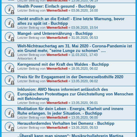
Letzter Beitrag von
WernerSchell
«
13.06.2020, 06:19
Health Power: Einfach gesund - Buchtipp
Letzter Beitrag von
WernerSchell
«
03.06.2020, 16:00
Denkt endlich an die Enkel! - Eine letzte Warnung, bevor
alles zu spät ist - Buchtipp
Letzter Beitrag von
WernerSchell
«
03.06.2020, 15:54
Mangel- und Unterernährung - Buchtipp
Letzter Beitrag von
WernerSchell
«
31.05.2020, 05:53
Welt-Nichtrauchertag am 31. Mai 2020 - Corona-Pandemie ist
ein Grund mehr, "seine Lunge zu schonen" ....
Letzter Beitrag von
WernerSchell
«
11.03.2021, 17:43
Antworten:
4
Kerngesund mit der Kraft des Waldes - Buchtipp
Letzter Beitrag von
WernerSchell
«
18.05.2020, 06:02
Preis für Ihr Engagement in der Demenzselbsthilfe 2020
Letzter Beitrag von
WernerSchell
«
13.05.2020, 06:02
Inklusion: AWO Neuss informiert anlässlich des
Europäischen Protesttages zur Gleichstellung von Menschen
mit Behinderung
Letzter Beitrag von
WernerSchell
«
13.05.2020, 06:01
Meditation für dein Leben - Energie, Klarheit und innere
Ruhe erlangen. In jeder Situation. - Buchtipp
Letzter Beitrag von
WernerSchell
«
13.05.2020, 06:00
Herausforderndes Verhalten bei Demenz - Buchtipp
Letzter Beitrag von
WernerSchell
«
13.05.2020, 05:53
„Überall kann man singen“: Musikschullehrerin Martina