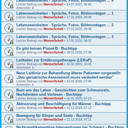
Lebensweisheiten - Sprüche, Fotos, Bildmontagen ... 4
Letzter Beitrag von
WernerSchell
«
14.07.2022, 06:45
Antworten:
2
Lebensweisheiten - Sprüche, Fotos, Bildmontagen ... 1
Letzter Beitrag von
WernerSchell
«
17.01.2020, 09:39
Lebensweisheiten - Sprüche, Fotos, Bildmontagen ... 2
Letzter Beitrag von
WernerSchell
«
17.01.2020, 09:38
Lebensweisheiten - Sprüche, Fotos, Bildmontagen ... 3
Letzter Beitrag von
WernerSchell
«
17.01.2020, 09:37
Es gibt keinen Planet B - Buchtipp
Letzter Beitrag von
WernerSchell
«
16.01.2020, 07:36
Leitfaden zur Ernährungstherapie (LEKuP)
Letzter Beitrag von
WernerSchell
«
20.02.2020, 10:01
Antworten:
1
Neue Leitlinie zur Behandlung älterer Patienten vorgestellt:
„Das geriatrische Assessment muss verändert werden"
Letzter Beitrag von
WernerSchell
«
22.01.2020, 07:49
Antworten:
1
Bunt wie das Leben - Geschichten zum Schmunzeln,
Nachdenken und Vorlesen - Buchtipp
Letzter Beitrag von
WernerSchell
«
01.01.2020, 07:23
Aktivierung und Beschäftigung für Männer - Buchtipp
Letzter Beitrag von
WernerSchell
«
21.12.2019, 07:12
Bewegung für Körper und Seele - Buchtipp
Letzter Beitrag von
WernerSchell
«
21.12.2019, 07:11
Nicht-medikamentöse Interventionen bei Schmerz - Buchtipp