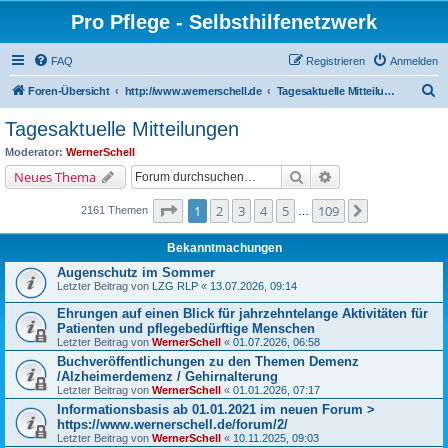
Pro Pflege - Selbsthilfenetzwerk
FAQ
Registrieren
Anmelden
S
Foren-Übersicht
http://www.wernerschell.de
Tagesaktuelle Mitteilungen
u
Tagesaktuelle Mitteilungen
c
Moderator:
WernerSchell
h
Suche
Erweiterte Suche
Neues Thema
e
Seite
1
von
109
1
2
3
4
5
109
Nächste
2161 Themen
…
Bekanntmachungen
Augenschutz im Sommer
Letzter Beitrag von
LZG RLP
«
13.07.2026, 09:14
Ehrungen auf einen Blick für jahrzehntelange Aktivitäten für
Patienten und pflegebedürftige Menschen
Letzter Beitrag von
WernerSchell
«
01.07.2026, 06:58
Buchveröffentlichungen zu den Themen Demenz
/Alzheimerdemenz / Gehirnalterung
Letzter Beitrag von
WernerSchell
«
01.01.2026, 07:17
Informationsbasis ab 01.01.2021 im neuen Forum >
https://www.wernerschell.de/forum/2/
Letzter Beitrag von
WernerSchell
«
10.11.2025, 09:03