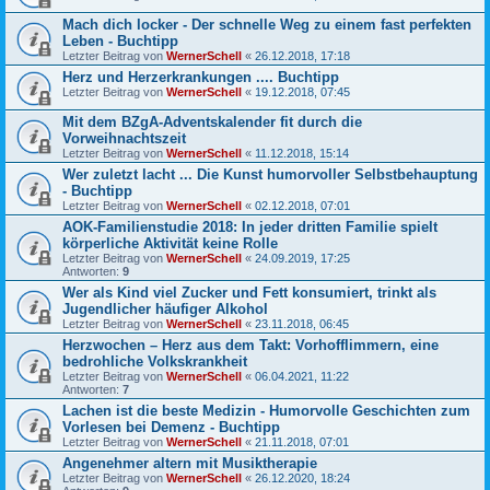
Mach dich locker - Der schnelle Weg zu einem fast perfekten
Leben - Buchtipp
Letzter Beitrag von
WernerSchell
«
26.12.2018, 17:18
Herz und Herzerkrankungen .... Buchtipp
Letzter Beitrag von
WernerSchell
«
19.12.2018, 07:45
Mit dem BZgA-Adventskalender fit durch die
Vorweihnachtszeit
Letzter Beitrag von
WernerSchell
«
11.12.2018, 15:14
Wer zuletzt lacht ... Die Kunst humorvoller Selbstbehauptung
- Buchtipp
Letzter Beitrag von
WernerSchell
«
02.12.2018, 07:01
AOK-Familienstudie 2018: In jeder dritten Familie spielt
körperliche Aktivität keine Rolle
Letzter Beitrag von
WernerSchell
«
24.09.2019, 17:25
Antworten:
9
Wer als Kind viel Zucker und Fett konsumiert, trinkt als
Jugendlicher häufiger Alkohol
Letzter Beitrag von
WernerSchell
«
23.11.2018, 06:45
Herzwochen – Herz aus dem Takt: Vorhofflimmern, eine
bedrohliche Volkskrankheit
Letzter Beitrag von
WernerSchell
«
06.04.2021, 11:22
Antworten:
7
Lachen ist die beste Medizin - Humorvolle Geschichten zum
Vorlesen bei Demenz - Buchtipp
Letzter Beitrag von
WernerSchell
«
21.11.2018, 07:01
Angenehmer altern mit Musiktherapie
Letzter Beitrag von
WernerSchell
«
26.12.2020, 18:24