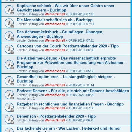
Kopfsache schlank - Wie wir über unser Gehirn unser
Gewicht steuern - Buchtipp
Letzter Beitrag von
WernerSchell
«
07.09.2019, 07:16
Die Menschheit schafft sich ab - Buchtipp
Letzter Beitrag von
WernerSchell
«
07.09.2019, 07:14
Das Achtsamkeitsbuch - Grundlagen, Übungen,
Anwendungen - Buchtipp
Letzter Beitrag von
WernerSchell
«
07.09.2019, 07:11
Cartoons von der Couch Postkartenkalender 2020 - Tipp
Letzter Beitrag von
WernerSchell
«
03.09.2019, 06:08
Die Alzheimer-Lösung - Das wissenschaftlich erprobte
Programm zur Prävention und Behandlung von Alzheimer -
Buchtipp
Letzter Beitrag von
WernerSchell
«
02.09.2019, 05:50
Gesundheit optimieren – Leistungsfähigkeit steigern -
Buchtipp
Letzter Beitrag von
WernerSchell
«
20.08.2019, 11:14
Podcast Demenz - Für alle, die sich mit Demenz beschäftigen
Letzter Beitrag von
WernerSchell
«
05.05.2021, 08:29
Antworten:
1
Ratgeber in rechtlichen und finanziellen Fragen - Buchtipp
Letzter Beitrag von
WernerSchell
«
15.08.2019, 07:08
Demensch - Postkartenkalender 2020 - Tipp
Letzter Beitrag von
WernerSchell
«
15.08.2019, 06:20
Das lachende Gehirn - Wie Lachen, Heiterkeit und Humor