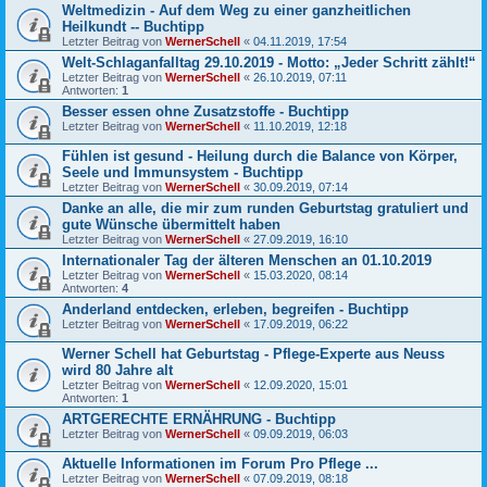
Weltmedizin - Auf dem Weg zu einer ganzheitlichen
Heilkundt -- Buchtipp
Letzter Beitrag von
WernerSchell
«
04.11.2019, 17:54
Welt-Schlaganfalltag 29.10.2019 - Motto: „Jeder Schritt zählt!“
Letzter Beitrag von
WernerSchell
«
26.10.2019, 07:11
Antworten:
1
Besser essen ohne Zusatzstoffe - Buchtipp
Letzter Beitrag von
WernerSchell
«
11.10.2019, 12:18
Fühlen ist gesund - Heilung durch die Balance von Körper,
Seele und Immunsystem - Buchtipp
Letzter Beitrag von
WernerSchell
«
30.09.2019, 07:14
Danke an alle, die mir zum runden Geburtstag gratuliert und
gute Wünsche übermittelt haben
Letzter Beitrag von
WernerSchell
«
27.09.2019, 16:10
Internationaler Tag der älteren Menschen an 01.10.2019
Letzter Beitrag von
WernerSchell
«
15.03.2020, 08:14
Antworten:
4
Anderland entdecken, erleben, begreifen - Buchtipp
Letzter Beitrag von
WernerSchell
«
17.09.2019, 06:22
Werner Schell hat Geburtstag - Pflege-Experte aus Neuss
wird 80 Jahre alt
Letzter Beitrag von
WernerSchell
«
12.09.2020, 15:01
Antworten:
1
ARTGERECHTE ERNÄHRUNG - Buchtipp
Letzter Beitrag von
WernerSchell
«
09.09.2019, 06:03
Aktuelle Informationen im Forum Pro Pflege ...
Letzter Beitrag von
WernerSchell
«
07.09.2019, 08:18