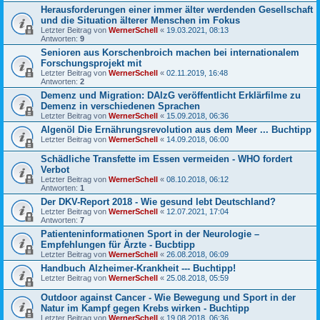
Herausforderungen einer immer älter werdenden Gesellschaft
und die Situation älterer Menschen im Fokus
Letzter Beitrag von
WernerSchell
«
19.03.2021, 08:13
Antworten:
9
Senioren aus Korschenbroich machen bei internationalem
Forschungsprojekt mit
Letzter Beitrag von
WernerSchell
«
02.11.2019, 16:48
Antworten:
2
Demenz und Migration: DAlzG veröffentlicht Erklärfilme zu
Demenz in verschiedenen Sprachen
Letzter Beitrag von
WernerSchell
«
15.09.2018, 06:36
Algenöl Die Ernährungsrevolution aus dem Meer ... Buchtipp
Letzter Beitrag von
WernerSchell
«
14.09.2018, 06:00
Schädliche Transfette im Essen vermeiden - WHO fordert
Verbot
Letzter Beitrag von
WernerSchell
«
08.10.2018, 06:12
Antworten:
1
Der DKV-Report 2018 - Wie gesund lebt Deutschland?
Letzter Beitrag von
WernerSchell
«
12.07.2021, 17:04
Antworten:
7
Patienteninformationen Sport in der Neurologie –
Empfehlungen für Ärzte - Bucbtipp
Letzter Beitrag von
WernerSchell
«
26.08.2018, 06:09
Handbuch Alzheimer-Krankheit --- Buchtipp!
Letzter Beitrag von
WernerSchell
«
25.08.2018, 05:59
Outdoor against Cancer - Wie Bewegung und Sport in der
Natur im Kampf gegen Krebs wirken - Buchtipp
Letzter Beitrag von
WernerSchell
«
19.08.2018, 06:36