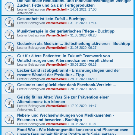
Die Nationale Reduktions- und Innovationsstrategie: Weniger
Zucker, Fette und Salz in Fertigprodukten
Letzter Beitrag von
WernerSchell
«
14.01.2021, 17:08
Antworten:
6
Gesundheit ist kein Zufall - Buchtipp
Letzter Beitrag von
WernerSchell
«
31.03.2020, 17:14
Musiktherapie in der geriatrischen Pflege - Buchtipp
Letzter Beitrag von
WernerSchell
«
31.03.2020, 06:28
Gedanken als Medizin ... Selbstheilung aktivieren - Buchtipp
Letzter Beitrag von
WernerSchell
«
31.03.2020, 06:27
Gut für ältere Patienten: In Zukunft Teamwork von
Unfallchirurgen und Altersmedizinern verpflichtend
Letzter Beitrag von
WernerSchell
«
30.03.2020, 06:16
Lecker-Land ist abgebrannt - Ernährungslügen und der
rasante Wandel der Esskultur - Tipp
Letzter Beitrag von
WernerSchell
«
29.03.2020, 06:10
Gesünder und glücklicher dank Facebook-Verzicht ...
Letzter Beitrag von
WernerSchell
«
28.03.2020, 16:24
Geistig fit ins Alter: Was Sie zur Prävention einer
Altersdemenz tun können
Letzter Beitrag von
WernerSchell
«
17.09.2020, 14:47
Antworten:
2
Neben- und Wechselwirkungen von Medikamenten -
Erkennen und bewerten - Buchtipp
Letzter Beitrag von
WernerSchell
«
14.03.2020, 11:29
Food War - Wie Nahrungsmittelkonzerne und Pharmariesen
unsere Gesundheit für ihre Profite aufs Spiel setzen -