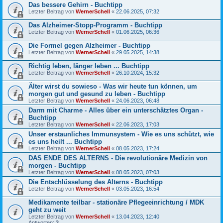
Das bessere Gehirn - Buchtipp
Letzter Beitrag von
WernerSchell
«
22.06.2025, 07:32
Das Alzheimer-Stopp-Programm - Buchtipp
Letzter Beitrag von
WernerSchell
«
01.06.2025, 06:36
Die Formel gegen Alzheimer - Buchtipp
Letzter Beitrag von
WernerSchell
«
29.05.2025, 14:38
Richtig leben, länger leben ... Buchtipp
Letzter Beitrag von
WernerSchell
«
26.10.2024, 15:32
Älter wirst du sowieso - Was wir heute tun können, um
morgen gut und gesund zu leben - Buchtipp
Letzter Beitrag von
WernerSchell
«
24.06.2023, 06:48
Darm mit Charme - Alles über ein unterschätztes Organ -
Buchtipp
Letzter Beitrag von
WernerSchell
«
22.06.2023, 17:03
Unser erstaunliches Immunsystem - Wie es uns schützt, wie
es uns heilt ... Buchtipp
Letzter Beitrag von
WernerSchell
«
08.05.2023, 17:24
DAS ENDE DES ALTERNS - Die revolutionäre Medizin von
morgen - Buchtipp
Letzter Beitrag von
WernerSchell
«
08.05.2023, 07:03
Die Entschlüsselung des Alterns - Buchtipp
Letzter Beitrag von
WernerSchell
«
03.05.2023, 16:54
Medikamente teilbar - stationäre Pflegeeinrichtung / MDK
geht zu weit
Letzter Beitrag von
WernerSchell
«
13.04.2023, 12:40
Antworten:
3