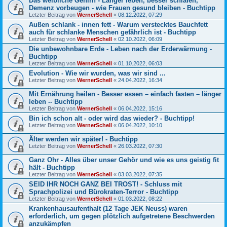
Das weibliche Gehirn - Länger leben, besser schlafen,
Demenz vorbeugen - wie Frauen gesund bleiben - Buchtipp
Letzter Beitrag von
WernerSchell
«
08.12.2022, 07:29
Außen schlank - innen fett - Warum verstecktes Bauchfett
auch für schlanke Menschen gefährlich ist - Buchtipp
Letzter Beitrag von
WernerSchell
«
02.10.2022, 06:09
Die unbewohnbare Erde - Leben nach der Erderwärmung -
Buchtipp
Letzter Beitrag von
WernerSchell
«
01.10.2022, 06:03
Evolution - Wie wir wurden, was wir sind ...
Letzter Beitrag von
WernerSchell
«
24.04.2022, 16:34
Mit Ernährung heilen - Besser essen – einfach fasten – länger
leben -- Buchtipp
Letzter Beitrag von
WernerSchell
«
06.04.2022, 15:16
Bin ich schon alt - oder wird das wieder? - Buchtipp!
Letzter Beitrag von
WernerSchell
«
06.04.2022, 10:10
Älter werden wir später! - Buchtipp
Letzter Beitrag von
WernerSchell
«
26.03.2022, 07:30
Ganz Ohr - Alles über unser Gehör und wie es uns geistig fit
hält - Buchtipp
Letzter Beitrag von
WernerSchell
«
03.03.2022, 07:35
SEID IHR NOCH GANZ BEI TROST! - Schluss mit
Sprachpolizei und Bürokraten-Terror - Buchtipp
Letzter Beitrag von
WernerSchell
«
01.03.2022, 08:22
Krankenhausaufenthalt (12 Tage JEK Neuss) waren
erforderlich, um gegen plötzlich aufgetretene Beschwerden
anzukämpfen