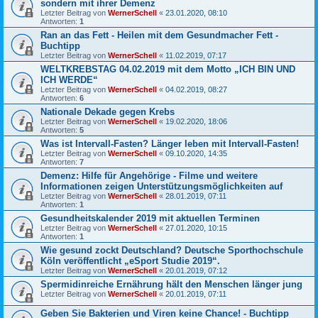
sondern mit ihrer Demenz
Letzter Beitrag von
WernerSchell
«
23.01.2020, 08:10
Antworten:
1
Ran an das Fett - Heilen mit dem Gesundmacher Fett -
Buchtipp
Letzter Beitrag von
WernerSchell
«
11.02.2019, 07:17
WELTKREBSTAG 04.02.2019 mit dem Motto „ICH BIN UND
ICH WERDE“
Letzter Beitrag von
WernerSchell
«
04.02.2019, 08:27
Antworten:
6
Nationale Dekade gegen Krebs
Letzter Beitrag von
WernerSchell
«
19.02.2020, 18:06
Antworten:
5
Was ist Intervall-Fasten? Länger leben mit Intervall-Fasten!
Letzter Beitrag von
WernerSchell
«
09.10.2020, 14:35
Antworten:
7
Demenz: Hilfe für Angehörige - Filme und weitere
Informationen zeigen Unterstützungsmöglichkeiten auf
Letzter Beitrag von
WernerSchell
«
28.01.2019, 07:11
Antworten:
1
Gesundheitskalender 2019 mit aktuellen Terminen
Letzter Beitrag von
WernerSchell
«
27.01.2020, 10:15
Antworten:
1
Wie gesund zockt Deutschland? Deutsche Sporthochschule
Köln veröffentlicht „eSport Studie 2019“.
Letzter Beitrag von
WernerSchell
«
20.01.2019, 07:12
Spermidinreiche Ernährung hält den Menschen länger jung
Letzter Beitrag von
WernerSchell
«
20.01.2019, 07:11
Geben Sie Bakterien und Viren keine Chance! - Buchtipp