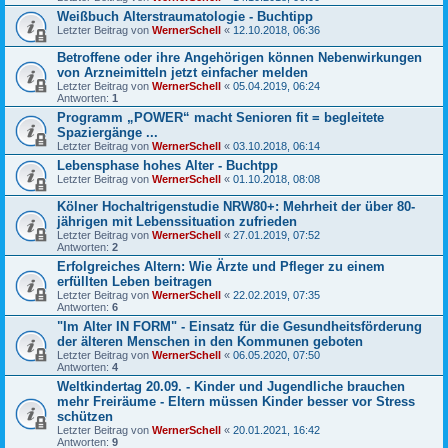
Weißbuch Alterstraumatologie - Buchtipp
Letzter Beitrag von
WernerSchell
«
12.10.2018, 06:36
Betroffene oder ihre Angehörigen können Nebenwirkungen
von Arzneimitteln jetzt einfacher melden
Letzter Beitrag von
WernerSchell
«
05.04.2019, 06:24
Antworten:
1
Programm „POWER“ macht Senioren fit = begleitete
Spaziergänge ...
Letzter Beitrag von
WernerSchell
«
03.10.2018, 06:14
Lebensphase hohes Alter - Buchtpp
Letzter Beitrag von
WernerSchell
«
01.10.2018, 08:08
Kölner Hochaltrigenstudie NRW80+: Mehrheit der über 80-
jährigen mit Lebenssituation zufrieden
Letzter Beitrag von
WernerSchell
«
27.01.2019, 07:52
Antworten:
2
Erfolgreiches Altern: Wie Ärzte und Pfleger zu einem
erfüllten Leben beitragen
Letzter Beitrag von
WernerSchell
«
22.02.2019, 07:35
Antworten:
6
"Im Alter IN FORM" - Einsatz für die Gesundheitsförderung
der älteren Menschen in den Kommunen geboten
Letzter Beitrag von
WernerSchell
«
06.05.2020, 07:50
Antworten:
4
Weltkindertag 20.09. - Kinder und Jugendliche brauchen
mehr Freiräume - Eltern müssen Kinder besser vor Stress
schützen
Letzter Beitrag von
WernerSchell
«
20.01.2021, 16:42
Antworten:
9