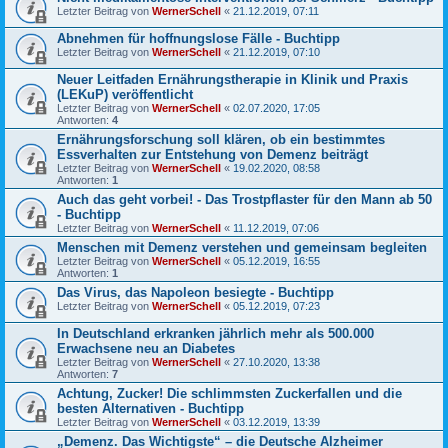
Letzter Beitrag von
WernerSchell
«
21.12.2019, 07:11
Abnehmen für hoffnungslose Fälle - Buchtipp
Letzter Beitrag von
WernerSchell
«
21.12.2019, 07:10
Neuer Leitfaden Ernährungstherapie in Klinik und Praxis
(LEKuP) veröffentlicht
Letzter Beitrag von
WernerSchell
«
02.07.2020, 17:05
Antworten:
4
Ernährungsforschung soll klären, ob ein bestimmtes
Essverhalten zur Entstehung von Demenz beiträgt
Letzter Beitrag von
WernerSchell
«
19.02.2020, 08:58
Antworten:
1
Auch das geht vorbei! - Das Trostpflaster für den Mann ab 50
- Buchtipp
Letzter Beitrag von
WernerSchell
«
11.12.2019, 07:06
Menschen mit Demenz verstehen und gemeinsam begleiten
Letzter Beitrag von
WernerSchell
«
05.12.2019, 16:55
Antworten:
1
Das Virus, das Napoleon besiegte - Buchtipp
Letzter Beitrag von
WernerSchell
«
05.12.2019, 07:23
In Deutschland erkranken jährlich mehr als 500.000
Erwachsene neu an Diabetes
Letzter Beitrag von
WernerSchell
«
27.10.2020, 13:38
Antworten:
7
Achtung, Zucker! Die schlimmsten Zuckerfallen und die
besten Alternativen - Buchtipp
Letzter Beitrag von
WernerSchell
«
03.12.2019, 13:39
„Demenz. Das Wichtigste“ – die Deutsche Alzheimer