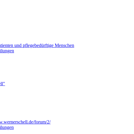
Patienten und pflegebedürftige Menschen
eilungen
ll"
w.wernerschell.de/forum/2/
eilungen