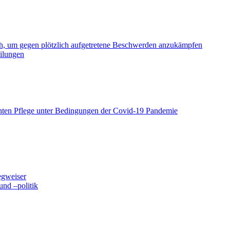
ch, um gegen plötzlich aufgetretene Beschwerden anzukämpfen
eilungen
lanten Pflege unter Bedingungen der Covid-19 Pandemie
egweiser
nd –politik