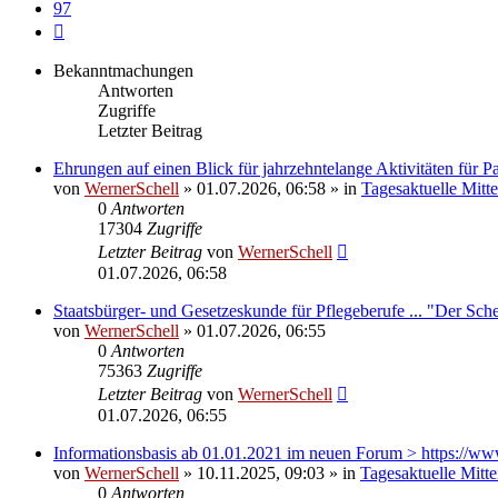
97
Nächste
Bekanntmachungen
Antworten
Zugriffe
Letzter Beitrag
Ehrungen auf einen Blick für jahrzehntelange Aktivitäten für 
von
WernerSchell
» 01.07.2026, 06:58 » in
Tagesaktuelle Mitt
0
Antworten
17304
Zugriffe
Letzter Beitrag
von
WernerSchell
01.07.2026, 06:58
Staatsbürger- und Gesetzeskunde für Pflegeberufe ... "Der Sche
von
WernerSchell
» 01.07.2026, 06:55
0
Antworten
75363
Zugriffe
Letzter Beitrag
von
WernerSchell
01.07.2026, 06:55
Informationsbasis ab 01.01.2021 im neuen Forum > https://ww
von
WernerSchell
» 10.11.2025, 09:03 » in
Tagesaktuelle Mitt
0
Antworten