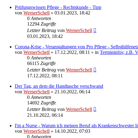
Prüfungswissen Pflege - Rechtskunde - Tipp
von
WernerSchell
» 03.01.2023, 18:42
0
Antworten
12294
Zugriffe
Letzter Beitrag
von
WernerSchell
03.01.2023, 18:42
Corona-Krise - Veranstaltungen von Pro Pflege - Selbsthilfenet
von
WernerSchell
» 17.12.2022, 08:11 » in
Termininfos; z.B. 
0
Antworten
66115
Zugriffe
Letzter Beitrag
von
WernerSchell
17.12.2022, 08:11
Der Tag, an dem die Handtasche verschwand
von
WernerSchell
» 21.10.2022, 06:14
0
Antworten
14692
Zugriffe
Letzter Beitrag
von
WernerSchell
21.10.2022, 06:14
I'm a Nurse - Warum ich meinen Beruf als Krankenschwester lie
von
WernerSchell
» 14.10.2022, 07:03
0
Antworten