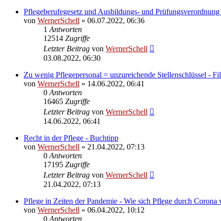
Pflegeberufegesetz und Ausbildungs- und Prüfungsverordnung 
von
WernerSchell
» 06.07.2022, 06:36
1
Antworten
12514
Zugriffe
Letzter Beitrag
von
WernerSchell
03.08.2022, 06:30
Zu wenig Pflegepersonal = unzureichende Stellenschlüssel - Fil
von
WernerSchell
» 14.06.2022, 06:41
0
Antworten
16465
Zugriffe
Letzter Beitrag
von
WernerSchell
14.06.2022, 06:41
Recht in der Pflege - Buchtipp
von
WernerSchell
» 21.04.2022, 07:13
0
Antworten
17195
Zugriffe
Letzter Beitrag
von
WernerSchell
21.04.2022, 07:13
Pflege in Zeiten der Pandemie - Wie sich Pflege durch Corona 
von
WernerSchell
» 06.04.2022, 10:12
0
Antworten