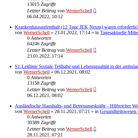
13015
Zugriffe
Letzter Beitrag
von
WernerSchell
06.04.2022, 10:12
Krankenhausaufenthalt (12 Tage JEK Neuss) waren erforderli
von
WernerSchell
» 23.01.2022, 17:14 » in
Tagesaktuelle Mitt
0
Antworten
64246
Zugriffe
Letzter Beitrag
von
WernerSchell
23.01.2022, 17:14
S1-Leitlinie Soziale Teilhabe und Lebensqualität in der ambu
von
WernerSchell
» 06.12.2021, 08:02
0
Antworten
13158
Zugriffe
Letzter Beitrag
von
WernerSchell
06.12.2021, 08:02
Ausländische Haushalts- und Betreuungskräfte - Hilfreicher W
von
WernerSchell
» 28.11.2021, 07:21 » in
Gesundheitswesen u
0
Antworten
30389
Zugriffe
Letzter Beitrag
von
WernerSchell
28.11.2021, 07:21