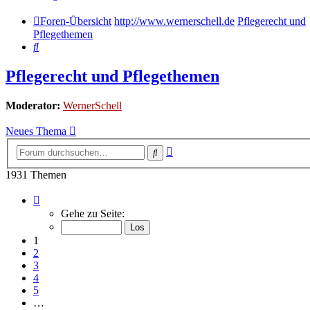
Foren-Übersicht
http://www.wernerschell.de
Pflegerecht und
Pflegethemen
Suche
Pflegerecht und Pflegethemen
Moderator:
WernerSchell
Neues Thema
Erweiterte
Suche
Suche
1931 Themen
Seite
1
Gehe zu Seite:
von
97
1
2
3
4
5
…