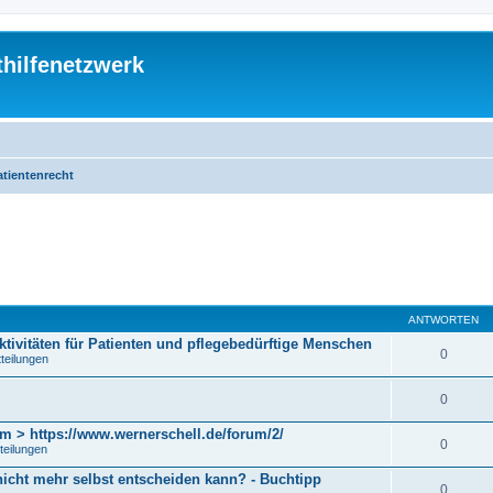
thilfenetzwerk
atientenrecht
eiterte Suche
ANTWORTEN
ktivitäten für Patienten und pflegebedürftige Menschen
0
tteilungen
0
m > https://www.wernerschell.de/forum/2/
0
teilungen
 nicht mehr selbst entscheiden kann? - Buchtipp
0