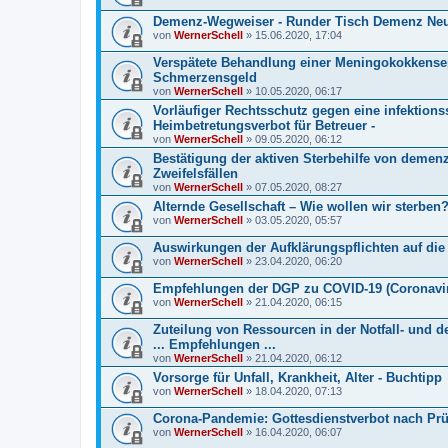
Demenz-Wegweiser - Runder Tisch Demenz Neus
von
WernerSchell
» 15.06.2020, 17:04
Verspätete Behandlung einer Meningokokkensep
Schmerzensgeld
von
WernerSchell
» 10.05.2020, 06:17
Vorläufiger Rechtsschutz gegen eine infektion
Heimbetretungsverbot für Betreuer -
von
WernerSchell
» 09.05.2020, 06:12
Bestätigung der aktiven Sterbehilfe von deme
Zweifelsfällen
von
WernerSchell
» 07.05.2020, 08:27
Alternde Gesellschaft – Wie wollen wir sterben
von
WernerSchell
» 03.05.2020, 05:57
Auswirkungen der Aufklärungspflichten auf di
von
WernerSchell
» 23.04.2020, 06:20
Empfehlungen der DGP zu COVID-19 (Coronavi
von
WernerSchell
» 21.04.2020, 06:15
Zuteilung von Ressourcen in der Notfall- und 
... Empfehlungen ...
von
WernerSchell
» 21.04.2020, 06:12
Vorsorge für Unfall, Krankheit, Alter - Buchtipp
von
WernerSchell
» 18.04.2020, 07:13
Corona-Pandemie: Gottesdienstverbot nach Prüf
von
WernerSchell
» 16.04.2020, 06:07