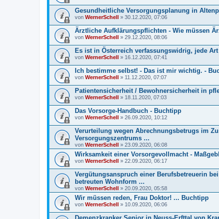
Gesundheitliche Versorgungsplanung in Altenp
von
WernerSchell
» 30.12.2020, 07:06
Ärztliche Aufklärungspflichten - Wie müssen Ä
von
WernerSchell
» 29.12.2020, 08:06
Es ist in Österreich verfassungswidrig, jede Ar
von
WernerSchell
» 16.12.2020, 07:41
Ich bestimme selbst! - Das ist mir wichtig. - Bu
von
WernerSchell
» 11.12.2020, 07:07
Patientensicherheit / Bewohnersicherheit in pf
von
WernerSchell
» 18.11.2020, 07:03
Das Vorsorge-Handbuch - Buchtipp
von
WernerSchell
» 26.09.2020, 10:12
Verurteilung wegen Abrechnungsbetrugs im Z
Versorgungszentrums ...
von
WernerSchell
» 23.09.2020, 06:08
Wirksamkeit einer Vorsorgevollmacht - Ma­ß­geb­lic
von
WernerSchell
» 22.09.2020, 06:17
Vergütungsanspruch einer Berufsbetreuerin bei
betreuten Wohnform ...
von
WernerSchell
» 20.09.2020, 05:58
Wir müssen reden, Frau Doktor! ... Buchtipp
von
WernerSchell
» 10.09.2020, 06:06
Demenzkranker Senior in Neuss-Erfttal von Kra