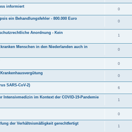
s informiert
0
sis ein Behandlungsfehler - 800.000 Euro
0
sschutzrechtliche Anordnung - Kein
1
nzkranken Menschen in den Niederlanden auch in
0
?
0
e Krankenhausvergütung
0
rus SARS-CoV-2)
6
der Intensivmedizin im Kontext der COVID-19-Pandemie
1
0
ung der Verhältnismäßigkeit gerechtfertigt
1