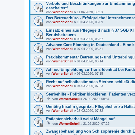
Verbote und Beschränkungen zur Eindämmung 
gescheitert!
von
WernerSchell
» 11.04.2020, 06:13
Das Betreuerbüro - Erfolgreiche Unternehmens
von
WernerSchell
» 10.04.2020, 06:09
Einsatz eines aus Pflegegeld nach § 37 SGB XI
Berufsbetreuers
von
WernerSchell
» 09.04.2020, 06:57
Advance Care Planning in Deutschland - Eine kr
von
WernerSchell
» 07.04.2020, 06:31
Praxiskommentar Betreuungs- und Unterbringu
von
WernerSchell
» 01.04.2020, 06:14
Ad-hoc-Empfehlung zu Trans-Identität bei Kin
von
WernerSchell
» 05.03.2020, 07:15
Recht auf selbstbestimmtes Sterben schließt die
von
WernerSchell
» 04.03.2020, 07:23
Sterbehilfe - Politiker blockieren, Patienten ver
von
WernerSchell
» 26.02.2020, 08:37
Unnötig Insulin gespritzt: Pflegehelfer zu Haftstr
von
WernerSchell
» 25.02.2020, 07:32
Patientensicherheit weist Mängel auf
von
WernerSchell
» 21.02.2020, 07:29
Zwangsbehandlung von Schizophrenie durch Ele