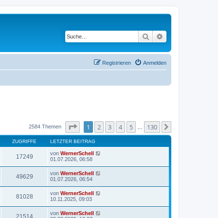
Suche
Erweiterte Suche
Registrieren
Anmelden
Seite
1
von
130
1
2
3
4
5
130
Nächste
2584 Themen
…
ZUGRIFFE
LETZTER BEITRAG
von
WernerSchell
17249
01.07.2026, 06:58
von
WernerSchell
49629
01.07.2026, 06:54
von
WernerSchell
81028
10.11.2025, 09:03
von
WernerSchell
21514