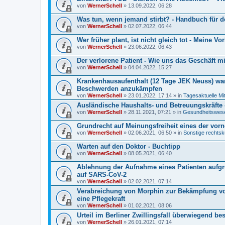
von
WernerSchell
» 13.09.2022, 06:28
Was tun, wenn jemand stirbt? - Handbuch für de
von
WernerSchell
» 02.07.2022, 06:44
Wer früher plant, ist nicht gleich tot - Meine V
von
WernerSchell
» 23.06.2022, 06:43
Der verlorene Patient - Wie uns das Geschäft m
von
WernerSchell
» 04.04.2022, 15:27
Krankenhausaufenthalt (12 Tage JEK Neuss) war
Beschwerden anzukämpfen
von
WernerSchell
» 23.01.2022, 17:14 » in
Tagesaktuelle Mi
Ausländische Haushalts- und Betreuungskräfte 
von
WernerSchell
» 28.11.2021, 07:21 » in
Gesundheitswesen
Grundrecht auf Meinungsfreiheit eines der vo
von
WernerSchell
» 02.06.2021, 06:50 » in
Sonstige rechtsk
Warten auf den Doktor - Buchtipp
von
WernerSchell
» 08.05.2021, 06:40
Ablehnung der Aufnahme eines Patienten aufgr
auf SARS-CoV-2
von
WernerSchell
» 02.02.2021, 07:14
Verabreichung von Morphin zur Bekämpfung v
eine Pflegekraft
von
WernerSchell
» 01.02.2021, 08:06
Urteil im Berliner Zwillingsfall überwiegend bes
von
WernerSchell
» 26.01.2021, 07:14