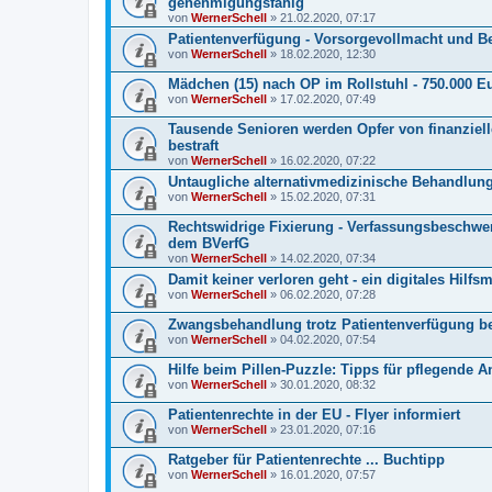
genehmigungsfähig
von
WernerSchell
» 21.02.2020, 07:17
Patientenverfügung - Vorsorgevollmacht und B
von
WernerSchell
» 18.02.2020, 12:30
Mädchen (15) nach OP im Rollstuhl - 750.000 
von
WernerSchell
» 17.02.2020, 07:49
Tausende Senioren werden Opfer von finanziell
bestraft
von
WernerSchell
» 16.02.2020, 07:22
Untaugliche alternativmedizinische Behandlung
von
WernerSchell
» 15.02.2020, 07:31
Rechtswidrige Fixierung - Verfassungsbeschwer
dem BVerfG
von
WernerSchell
» 14.02.2020, 07:34
Damit keiner verloren geht - ein digitales Hil
von
WernerSchell
» 06.02.2020, 07:28
Zwangsbehandlung trotz Patientenverfügung be
von
WernerSchell
» 04.02.2020, 07:54
Hilfe beim Pillen-Puzzle: Tipps für pflegend
von
WernerSchell
» 30.01.2020, 08:32
Patientenrechte in der EU - Flyer informiert
von
WernerSchell
» 23.01.2020, 07:16
Ratgeber für Patientenrechte ... Buchtipp
von
WernerSchell
» 16.01.2020, 07:57