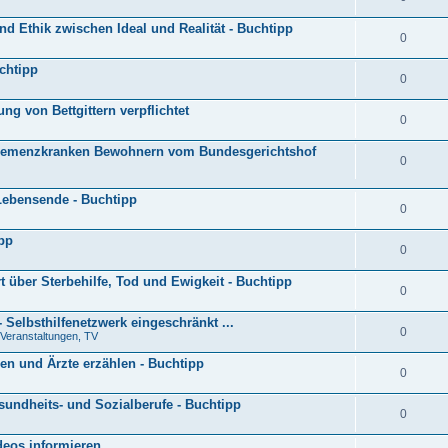
d Ethik zwischen Ideal und Realität - Buchtipp
0
uchtipp
0
ng von Bettgittern verpflichtet
0
 demenzkranken Bewohnern vom Bundesgerichtshof
0
 Lebensende - Buchtipp
0
ipp
0
 über Sterbehilfe, Tod und Ewigkeit - Buchtipp
0
 Selbsthilfenetzwerk eingeschränkt ...
0
 Veranstaltungen, TV
en und Ärzte erzählen - Buchtipp
0
sundheits- und Sozialberufe - Buchtipp
0
os informieren ...