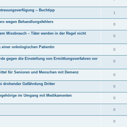
etreuungsverfügung -- Buchtipp
1
Euro wegen Behandlungsfehlers
0
em Missbrauch – Täter werden in der Regel nicht
0
 einer onkologischen Patientin
0
de gegen die Einstellung von Ermittlungsverfahren vor
0
fsmittel für Senioren und Menschen mit Demenz
0
i drohender Gefährdung Dritter
0
e Angehörige im Umgang mit Medikamenten
0
0
0