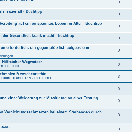
0
n Trauerfall - Buchtipp
0
orbereitung auf ein entspanntes Leben im Alter - Buchtipp
0
it der Gesundheit krank macht - Buchtipp
0
en erforderlich, um gegen plötzlich aufgetretene
0
tteilungen
- Hilfreicher Wegweiser
0
 und –politik
rnehmsten Menschenrechte
3
undliche Themen (z.B. Arbeitsrecht)
0
und einer Weigerung zur Mitwirkung an einer Testung
0
on Vernichtungsschmerzen bei einem Sterbenden durch
0
tätigt
0