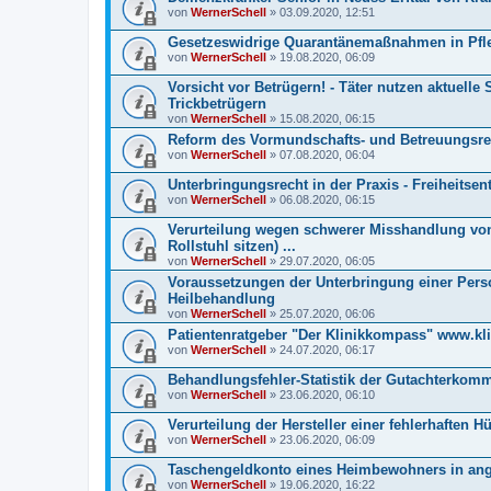
von
WernerSchell
» 03.09.2020, 12:51
Gesetzeswidrige Quarantänemaßnahmen in Pf
von
WernerSchell
» 19.08.2020, 06:09
Vorsicht vor Betrügern! - Täter nutzen aktuelle 
Trickbetrügern
von
WernerSchell
» 15.08.2020, 06:15
Reform des Vormundschafts- und Betreuungsrec
von
WernerSchell
» 07.08.2020, 06:04
Unterbringungsrecht in der Praxis - Freiheits
von
WernerSchell
» 06.08.2020, 06:15
Verurteilung wegen schwerer Misshandlung von
Rollstuhl sitzen) ...
von
WernerSchell
» 29.07.2020, 06:05
Voraussetzungen der Unterbringung einer Per
Heilbehandlung
von
WernerSchell
» 25.07.2020, 06:06
Patientenratgeber "Der Klinikkompass" www.kl
von
WernerSchell
» 24.07.2020, 06:17
Behandlungsfehler-Statistik der Gutachterkom
von
WernerSchell
» 23.06.2020, 06:10
Verurteilung der Hersteller einer fehlerhaften H
von
WernerSchell
» 23.06.2020, 06:09
Taschengeldkonto eines Heimbewohners in an
von
WernerSchell
» 19.06.2020, 16:22