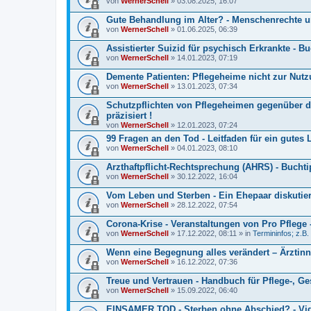
von
WernerSchell
» 03.08.2025, 16:07
Gute Behandlung im Alter? - Menschenrechte un
von
WernerSchell
» 01.06.2025, 06:39
Assistierter Suizid für psychisch Erkrankte - B
von
WernerSchell
» 14.01.2023, 07:19
Demente Patienten: Pflegeheime nicht zur Nutzu
von
WernerSchell
» 13.01.2023, 07:34
Schutzpflichten von Pflegeheimen gegenüber
präzisiert !
von
WernerSchell
» 12.01.2023, 07:24
99 Fragen an den Tod - Leitfaden für ein gutes
von
WernerSchell
» 04.01.2023, 08:10
Arzthaftpflicht-Rechtsprechung (AHRS) - Bucht
von
WernerSchell
» 30.12.2022, 16:04
Vom Leben und Sterben - Ein Ehepaar diskutiert
von
WernerSchell
» 28.12.2022, 07:54
Corona-Krise - Veranstaltungen von Pro Pflege -
von
WernerSchell
» 17.12.2022, 08:11 » in
Termininfos; z.B.
Wenn eine Begegnung alles verändert – Ärztinn
von
WernerSchell
» 16.12.2022, 07:36
Treue und Vertrauen - Handbuch für Pflege-, Ge
von
WernerSchell
» 15.09.2022, 06:40
EINSAMER TOD - Sterben ohne Abschied? - Vide