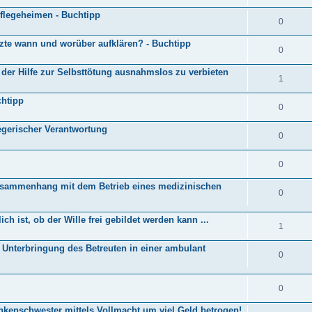
flegeheimen - Buchtipp
0
rzte wann und worüber aufklären? - Buchtipp
0
t der Hilfe zur Selbsttötung ausnahmslos zu verbieten
1
chtipp
0
legerischer Verantwortung
0
0
usammenhang mit dem Betrieb eines medizinischen
0
h ist, ob der Wille frei ge­bil­det wer­den kann ...
1
 Unterbringung des Betreuten in einer ambulant
0
0
nkenschwester mittels Vollmacht um viel Geld betrogen!