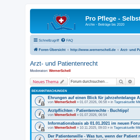
Pro Pflege - Selbs
Archiv - Beiträge bis 2020
Schnellzugriff
FAQ
Foren-Übersicht
http://www.wernerschell.de
Arzt- und P
Arzt- und Patientenrecht
Moderator:
WernerSchell
Suche
Erw
Neues Thema
BEKANNTMACHUNGEN
Ehrungen auf einen Blick für jahrzehntelange A
von
WernerSchell
» 01.07.2026, 06:58 » in
Tagesaktuelle Mi
Arztpflichten - Patientenrechte - Buchtipp!
von
WernerSchell
» 01.07.2026, 06:54
Informationsbasis ab 01.01.2021 im neuen Foru
von
WernerSchell
» 10.11.2025, 09:03 » in
Tagesaktuelle Mit
Der Patientenwille - Was tun, wenn der Patient