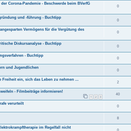
der Corona-Pandemie - Beschwerde beim BVerfG
0
gründung und -führung - Buchtipp
0
 angesparten Vermögens für die Vergütung des
0
itische Diskursanalyse - Buchtipp
0
ngsverfahren - Buchtipp
0
dern und Jugendlichen
0
 Freiheit ein, sich das Leben zu nehmen ...
2
zweifeln - Filmbeiträge informieren!
40
1
2
3
afe verurteilt
0
8
ktrokrampftherapie im Regelfall nicht
0