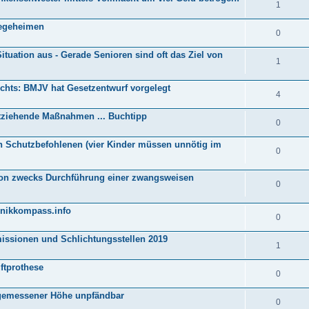
1
legeheimen
0
Situation aus - Gerade Senioren sind oft das Ziel von
1
hts: BMJV hat Gesetzentwurf vorgelegt
4
entziehende Maßnahmen ... Buchtipp
0
 Schutzbefohlenen (vier Kinder müssen unnötig im
0
son zwecks Durchführung einer zwangsweisen
0
inikkompass.info
0
missionen und Schlichtungsstellen 2019
1
üftprothese
0
gemessener Höhe unpfändbar
0