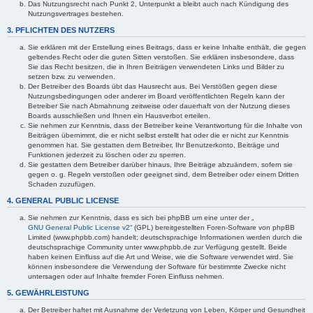
Das Nutzungsrecht nach Punkt 2, Unterpunkt a bleibt auch nach Kündigung des
Nutzungsvertrages bestehen.
3. PFLICHTEN DES NUTZERS
Sie erklären mit der Erstellung eines Beitrags, dass er keine Inhalte enthält, die gegen
geltendes Recht oder die guten Sitten verstoßen. Sie erklären insbesondere, dass
Sie das Recht besitzen, die in Ihren Beiträgen verwendeten Links und Bilder zu
setzen bzw. zu verwenden.
Der Betreiber des Boards übt das Hausrecht aus. Bei Verstößen gegen diese
Nutzungsbedingungen oder anderer im Board veröffentlichten Regeln kann der
Betreiber Sie nach Abmahnung zeitweise oder dauerhaft von der Nutzung dieses
Boards ausschließen und Ihnen ein Hausverbot erteilen.
Sie nehmen zur Kenntnis, dass der Betreiber keine Verantwortung für die Inhalte von
Beiträgen übernimmt, die er nicht selbst erstellt hat oder die er nicht zur Kenntnis
genommen hat. Sie gestatten dem Betreiber, Ihr Benutzerkonto, Beiträge und
Funktionen jederzeit zu löschen oder zu sperren.
Sie gestatten dem Betreiber darüber hinaus, Ihre Beiträge abzuändern, sofern sie
gegen o. g. Regeln verstoßen oder geeignet sind, dem Betreiber oder einem Dritten
Schaden zuzufügen.
4. GENERAL PUBLIC LICENSE
Sie nehmen zur Kenntnis, dass es sich bei phpBB um eine unter der „
GNU General Public License v2
“ (GPL) bereitgestellten Foren-Software von phpBB
Limited (www.phpbb.com) handelt; deutschsprachige Informationen werden durch die
deutschsprachige Community unter www.phpbb.de zur Verfügung gestellt. Beide
haben keinen Einfluss auf die Art und Weise, wie die Software verwendet wird. Sie
können insbesondere die Verwendung der Software für bestimmte Zwecke nicht
untersagen oder auf Inhalte fremder Foren Einfluss nehmen.
5. GEWÄHRLEISTUNG
Der Betreiber haftet mit Ausnahme der Verletzung von Leben, Körper und Gesundheit