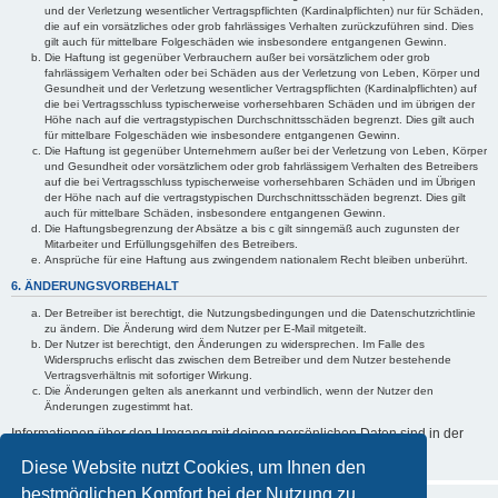
und der Verletzung wesentlicher Vertragspflichten (Kardinalpflichten) nur für Schäden,
die auf ein vorsätzliches oder grob fahrlässiges Verhalten zurückzuführen sind. Dies
gilt auch für mittelbare Folgeschäden wie insbesondere entgangenen Gewinn.
Die Haftung ist gegenüber Verbrauchern außer bei vorsätzlichem oder grob
fahrlässigem Verhalten oder bei Schäden aus der Verletzung von Leben, Körper und
Gesundheit und der Verletzung wesentlicher Vertragspflichten (Kardinalpflichten) auf
die bei Vertragsschluss typischerweise vorhersehbaren Schäden und im übrigen der
Höhe nach auf die vertragstypischen Durchschnittsschäden begrenzt. Dies gilt auch
für mittelbare Folgeschäden wie insbesondere entgangenen Gewinn.
Die Haftung ist gegenüber Unternehmern außer bei der Verletzung von Leben, Körper
und Gesundheit oder vorsätzlichem oder grob fahrlässigem Verhalten des Betreibers
auf die bei Vertragsschluss typischerweise vorhersehbaren Schäden und im Übrigen
der Höhe nach auf die vertragstypischen Durchschnittsschäden begrenzt. Dies gilt
auch für mittelbare Schäden, insbesondere entgangenen Gewinn.
Die Haftungsbegrenzung der Absätze a bis c gilt sinngemäß auch zugunsten der
Mitarbeiter und Erfüllungsgehilfen des Betreibers.
Ansprüche für eine Haftung aus zwingendem nationalem Recht bleiben unberührt.
6. ÄNDERUNGSVORBEHALT
Der Betreiber ist berechtigt, die Nutzungsbedingungen und die Datenschutzrichtlinie
zu ändern. Die Änderung wird dem Nutzer per E-Mail mitgeteilt.
Der Nutzer ist berechtigt, den Änderungen zu widersprechen. Im Falle des
Widerspruchs erlischt das zwischen dem Betreiber und dem Nutzer bestehende
Vertragsverhältnis mit sofortiger Wirkung.
Die Änderungen gelten als anerkannt und verbindlich, wenn der Nutzer den
Änderungen zugestimmt hat.
Informationen über den Umgang mit deinen persönlichen Daten sind in der
Datenschutzrichtlinie
enthalten.
Diese Website nutzt Cookies, um Ihnen den
bestmöglichen Komfort bei der Nutzung zu