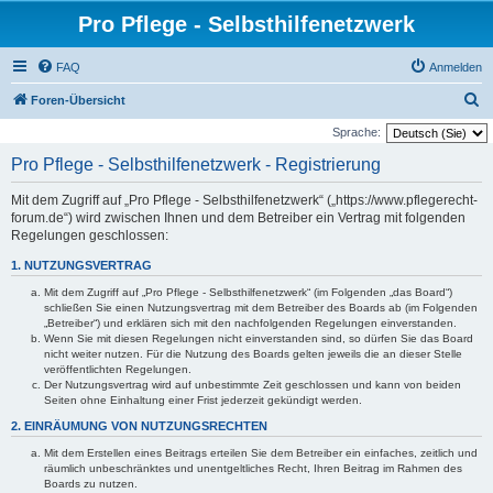
Pro Pflege - Selbsthilfenetzwerk
FAQ
Anmelden
S
Foren-Übersicht
u
Sprache:
c
Pro Pflege - Selbsthilfenetzwerk - Registrierung
h
Mit dem Zugriff auf „Pro Pflege - Selbsthilfenetzwerk“ („https://www.pflegerecht-
e
forum.de“) wird zwischen Ihnen und dem Betreiber ein Vertrag mit folgenden
Regelungen geschlossen:
1. NUTZUNGSVERTRAG
Mit dem Zugriff auf „Pro Pflege - Selbsthilfenetzwerk“ (im Folgenden „das Board“)
schließen Sie einen Nutzungsvertrag mit dem Betreiber des Boards ab (im Folgenden
„Betreiber“) und erklären sich mit den nachfolgenden Regelungen einverstanden.
Wenn Sie mit diesen Regelungen nicht einverstanden sind, so dürfen Sie das Board
nicht weiter nutzen. Für die Nutzung des Boards gelten jeweils die an dieser Stelle
veröffentlichten Regelungen.
Der Nutzungsvertrag wird auf unbestimmte Zeit geschlossen und kann von beiden
Seiten ohne Einhaltung einer Frist jederzeit gekündigt werden.
2. EINRÄUMUNG VON NUTZUNGSRECHTEN
Mit dem Erstellen eines Beitrags erteilen Sie dem Betreiber ein einfaches, zeitlich und
räumlich unbeschränktes und unentgeltliches Recht, Ihren Beitrag im Rahmen des
Boards zu nutzen.