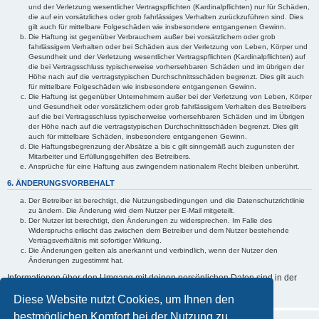
und der Verletzung wesentlicher Vertragspflichten (Kardinalpflichten) nur für Schäden,
die auf ein vorsätzliches oder grob fahrlässiges Verhalten zurückzuführen sind. Dies
gilt auch für mittelbare Folgeschäden wie insbesondere entgangenen Gewinn.
Die Haftung ist gegenüber Verbrauchern außer bei vorsätzlichem oder grob
fahrlässigem Verhalten oder bei Schäden aus der Verletzung von Leben, Körper und
Gesundheit und der Verletzung wesentlicher Vertragspflichten (Kardinalpflichten) auf
die bei Vertragsschluss typischerweise vorhersehbaren Schäden und im übrigen der
Höhe nach auf die vertragstypischen Durchschnittsschäden begrenzt. Dies gilt auch
für mittelbare Folgeschäden wie insbesondere entgangenen Gewinn.
Die Haftung ist gegenüber Unternehmern außer bei der Verletzung von Leben, Körper
und Gesundheit oder vorsätzlichem oder grob fahrlässigem Verhalten des Betreibers
auf die bei Vertragsschluss typischerweise vorhersehbaren Schäden und im Übrigen
der Höhe nach auf die vertragstypischen Durchschnittsschäden begrenzt. Dies gilt
auch für mittelbare Schäden, insbesondere entgangenen Gewinn.
Die Haftungsbegrenzung der Absätze a bis c gilt sinngemäß auch zugunsten der
Mitarbeiter und Erfüllungsgehilfen des Betreibers.
Ansprüche für eine Haftung aus zwingendem nationalem Recht bleiben unberührt.
6. ÄNDERUNGSVORBEHALT
Der Betreiber ist berechtigt, die Nutzungsbedingungen und die Datenschutzrichtlinie
zu ändern. Die Änderung wird dem Nutzer per E-Mail mitgeteilt.
Der Nutzer ist berechtigt, den Änderungen zu widersprechen. Im Falle des
Widerspruchs erlischt das zwischen dem Betreiber und dem Nutzer bestehende
Vertragsverhältnis mit sofortiger Wirkung.
Die Änderungen gelten als anerkannt und verbindlich, wenn der Nutzer den
Änderungen zugestimmt hat.
Informationen über den Umgang mit deinen persönlichen Daten sind in der
Datenschutzrichtlinie
enthalten.
Diese Website nutzt Cookies, um Ihnen den
bestmöglichen Komfort bei der Nutzung zu