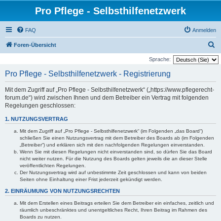
Pro Pflege - Selbsthilfenetzwerk
FAQ
Anmelden
S
Foren-Übersicht
u
Sprache:
c
Pro Pflege - Selbsthilfenetzwerk - Registrierung
h
Mit dem Zugriff auf „Pro Pflege - Selbsthilfenetzwerk“ („https://www.pflegerecht-
e
forum.de“) wird zwischen Ihnen und dem Betreiber ein Vertrag mit folgenden
Regelungen geschlossen:
1. NUTZUNGSVERTRAG
Mit dem Zugriff auf „Pro Pflege - Selbsthilfenetzwerk“ (im Folgenden „das Board“)
schließen Sie einen Nutzungsvertrag mit dem Betreiber des Boards ab (im Folgenden
„Betreiber“) und erklären sich mit den nachfolgenden Regelungen einverstanden.
Wenn Sie mit diesen Regelungen nicht einverstanden sind, so dürfen Sie das Board
nicht weiter nutzen. Für die Nutzung des Boards gelten jeweils die an dieser Stelle
veröffentlichten Regelungen.
Der Nutzungsvertrag wird auf unbestimmte Zeit geschlossen und kann von beiden
Seiten ohne Einhaltung einer Frist jederzeit gekündigt werden.
2. EINRÄUMUNG VON NUTZUNGSRECHTEN
Mit dem Erstellen eines Beitrags erteilen Sie dem Betreiber ein einfaches, zeitlich und
räumlich unbeschränktes und unentgeltliches Recht, Ihren Beitrag im Rahmen des
Boards zu nutzen.