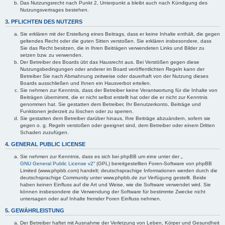
Das Nutzungsrecht nach Punkt 2, Unterpunkt a bleibt auch nach Kündigung des
Nutzungsvertrages bestehen.
3. PFLICHTEN DES NUTZERS
Sie erklären mit der Erstellung eines Beitrags, dass er keine Inhalte enthält, die gegen
geltendes Recht oder die guten Sitten verstoßen. Sie erklären insbesondere, dass
Sie das Recht besitzen, die in Ihren Beiträgen verwendeten Links und Bilder zu
setzen bzw. zu verwenden.
Der Betreiber des Boards übt das Hausrecht aus. Bei Verstößen gegen diese
Nutzungsbedingungen oder anderer im Board veröffentlichten Regeln kann der
Betreiber Sie nach Abmahnung zeitweise oder dauerhaft von der Nutzung dieses
Boards ausschließen und Ihnen ein Hausverbot erteilen.
Sie nehmen zur Kenntnis, dass der Betreiber keine Verantwortung für die Inhalte von
Beiträgen übernimmt, die er nicht selbst erstellt hat oder die er nicht zur Kenntnis
genommen hat. Sie gestatten dem Betreiber, Ihr Benutzerkonto, Beiträge und
Funktionen jederzeit zu löschen oder zu sperren.
Sie gestatten dem Betreiber darüber hinaus, Ihre Beiträge abzuändern, sofern sie
gegen o. g. Regeln verstoßen oder geeignet sind, dem Betreiber oder einem Dritten
Schaden zuzufügen.
4. GENERAL PUBLIC LICENSE
Sie nehmen zur Kenntnis, dass es sich bei phpBB um eine unter der „
GNU General Public License v2
“ (GPL) bereitgestellten Foren-Software von phpBB
Limited (www.phpbb.com) handelt; deutschsprachige Informationen werden durch die
deutschsprachige Community unter www.phpbb.de zur Verfügung gestellt. Beide
haben keinen Einfluss auf die Art und Weise, wie die Software verwendet wird. Sie
können insbesondere die Verwendung der Software für bestimmte Zwecke nicht
untersagen oder auf Inhalte fremder Foren Einfluss nehmen.
5. GEWÄHRLEISTUNG
Der Betreiber haftet mit Ausnahme der Verletzung von Leben, Körper und Gesundheit