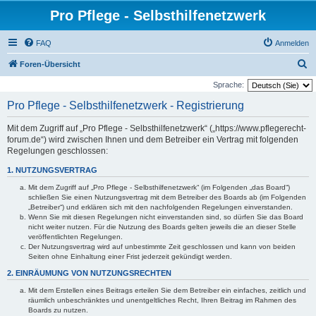
Pro Pflege - Selbsthilfenetzwerk
FAQ
Anmelden
S
Foren-Übersicht
u
Sprache:
c
Pro Pflege - Selbsthilfenetzwerk - Registrierung
h
Mit dem Zugriff auf „Pro Pflege - Selbsthilfenetzwerk“ („https://www.pflegerecht-
e
forum.de“) wird zwischen Ihnen und dem Betreiber ein Vertrag mit folgenden
Regelungen geschlossen:
1. NUTZUNGSVERTRAG
Mit dem Zugriff auf „Pro Pflege - Selbsthilfenetzwerk“ (im Folgenden „das Board“)
schließen Sie einen Nutzungsvertrag mit dem Betreiber des Boards ab (im Folgenden
„Betreiber“) und erklären sich mit den nachfolgenden Regelungen einverstanden.
Wenn Sie mit diesen Regelungen nicht einverstanden sind, so dürfen Sie das Board
nicht weiter nutzen. Für die Nutzung des Boards gelten jeweils die an dieser Stelle
veröffentlichten Regelungen.
Der Nutzungsvertrag wird auf unbestimmte Zeit geschlossen und kann von beiden
Seiten ohne Einhaltung einer Frist jederzeit gekündigt werden.
2. EINRÄUMUNG VON NUTZUNGSRECHTEN
Mit dem Erstellen eines Beitrags erteilen Sie dem Betreiber ein einfaches, zeitlich und
räumlich unbeschränktes und unentgeltliches Recht, Ihren Beitrag im Rahmen des
Boards zu nutzen.