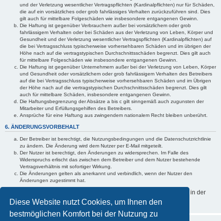
und der Verletzung wesentlicher Vertragspflichten (Kardinalpflichten) nur für Schäden,
die auf ein vorsätzliches oder grob fahrlässiges Verhalten zurückzuführen sind. Dies
gilt auch für mittelbare Folgeschäden wie insbesondere entgangenen Gewinn.
Die Haftung ist gegenüber Verbrauchern außer bei vorsätzlichem oder grob
fahrlässigem Verhalten oder bei Schäden aus der Verletzung von Leben, Körper und
Gesundheit und der Verletzung wesentlicher Vertragspflichten (Kardinalpflichten) auf
die bei Vertragsschluss typischerweise vorhersehbaren Schäden und im übrigen der
Höhe nach auf die vertragstypischen Durchschnittsschäden begrenzt. Dies gilt auch
für mittelbare Folgeschäden wie insbesondere entgangenen Gewinn.
Die Haftung ist gegenüber Unternehmern außer bei der Verletzung von Leben, Körper
und Gesundheit oder vorsätzlichem oder grob fahrlässigem Verhalten des Betreibers
auf die bei Vertragsschluss typischerweise vorhersehbaren Schäden und im Übrigen
der Höhe nach auf die vertragstypischen Durchschnittsschäden begrenzt. Dies gilt
auch für mittelbare Schäden, insbesondere entgangenen Gewinn.
Die Haftungsbegrenzung der Absätze a bis c gilt sinngemäß auch zugunsten der
Mitarbeiter und Erfüllungsgehilfen des Betreibers.
Ansprüche für eine Haftung aus zwingendem nationalem Recht bleiben unberührt.
6. ÄNDERUNGSVORBEHALT
Der Betreiber ist berechtigt, die Nutzungsbedingungen und die Datenschutzrichtlinie
zu ändern. Die Änderung wird dem Nutzer per E-Mail mitgeteilt.
Der Nutzer ist berechtigt, den Änderungen zu widersprechen. Im Falle des
Widerspruchs erlischt das zwischen dem Betreiber und dem Nutzer bestehende
Vertragsverhältnis mit sofortiger Wirkung.
Die Änderungen gelten als anerkannt und verbindlich, wenn der Nutzer den
Änderungen zugestimmt hat.
Informationen über den Umgang mit deinen persönlichen Daten sind in der
Datenschutzrichtlinie
enthalten.
Diese Website nutzt Cookies, um Ihnen den
bestmöglichen Komfort bei der Nutzung zu