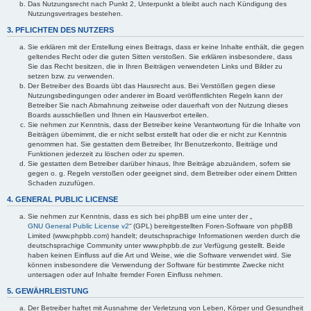
Das Nutzungsrecht nach Punkt 2, Unterpunkt a bleibt auch nach Kündigung des
Nutzungsvertrages bestehen.
3. PFLICHTEN DES NUTZERS
Sie erklären mit der Erstellung eines Beitrags, dass er keine Inhalte enthält, die gegen
geltendes Recht oder die guten Sitten verstoßen. Sie erklären insbesondere, dass
Sie das Recht besitzen, die in Ihren Beiträgen verwendeten Links und Bilder zu
setzen bzw. zu verwenden.
Der Betreiber des Boards übt das Hausrecht aus. Bei Verstößen gegen diese
Nutzungsbedingungen oder anderer im Board veröffentlichten Regeln kann der
Betreiber Sie nach Abmahnung zeitweise oder dauerhaft von der Nutzung dieses
Boards ausschließen und Ihnen ein Hausverbot erteilen.
Sie nehmen zur Kenntnis, dass der Betreiber keine Verantwortung für die Inhalte von
Beiträgen übernimmt, die er nicht selbst erstellt hat oder die er nicht zur Kenntnis
genommen hat. Sie gestatten dem Betreiber, Ihr Benutzerkonto, Beiträge und
Funktionen jederzeit zu löschen oder zu sperren.
Sie gestatten dem Betreiber darüber hinaus, Ihre Beiträge abzuändern, sofern sie
gegen o. g. Regeln verstoßen oder geeignet sind, dem Betreiber oder einem Dritten
Schaden zuzufügen.
4. GENERAL PUBLIC LICENSE
Sie nehmen zur Kenntnis, dass es sich bei phpBB um eine unter der „
GNU General Public License v2
“ (GPL) bereitgestellten Foren-Software von phpBB
Limited (www.phpbb.com) handelt; deutschsprachige Informationen werden durch die
deutschsprachige Community unter www.phpbb.de zur Verfügung gestellt. Beide
haben keinen Einfluss auf die Art und Weise, wie die Software verwendet wird. Sie
können insbesondere die Verwendung der Software für bestimmte Zwecke nicht
untersagen oder auf Inhalte fremder Foren Einfluss nehmen.
5. GEWÄHRLEISTUNG
Der Betreiber haftet mit Ausnahme der Verletzung von Leben, Körper und Gesundheit