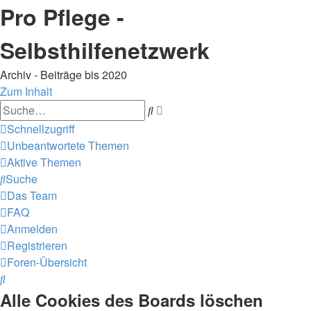
Pro Pflege -
Selbsthilfenetzwerk
Archiv - Beiträge bis 2020
Zum Inhalt
Erweiterte
Suche
Suche
Schnellzugriff
Unbeantwortete Themen
Aktive Themen
Suche
Das Team
FAQ
Anmelden
Registrieren
Foren-Übersicht
Suche
Alle Cookies des Boards löschen