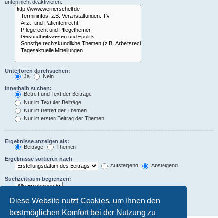
unten nicht deaktivieren.
Unterforen durchsuchen:
Ja
Nein
Innerhalb suchen:
Betreff und Text der Beiträge
Nur im Text der Beiträge
Nur im Betreff der Themen
Nur im ersten Beitrag der Themen
Ergebnisse anzeigen als:
Beiträge
Themen
Ergebnisse sortieren nach:
Aufsteigend
Absteigend
Suchzeitraum begrenzen:
Die ersten:
Diese Website nutzt Cookies, um Ihnen den
Zeichen der Beiträge anzeigen
bestmöglichen Komfort bei der Nutzung zu