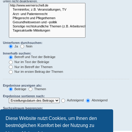
unten nicht deaktivieren.
Unterforen durchsuchen:
Ja
Nein
Innerhalb suchen:
Betreff und Text der Beiträge
Nur im Text der Beiträge
Nur im Betreff der Themen
Nur im ersten Beitrag der Themen
Ergebnisse anzeigen als:
Beiträge
Themen
Ergebnisse sortieren nach:
Aufsteigend
Absteigend
Suchzeitraum begrenzen:
Diese Website nutzt Cookies, um Ihnen den
Die ersten:
Zeichen der Beiträge anzeigen
bestmöglichen Komfort bei der Nutzung zu