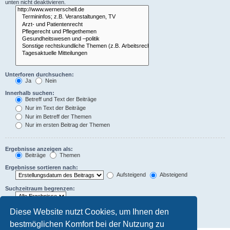
unten nicht deaktivieren.
Unterforen durchsuchen:
Ja
Nein
Innerhalb suchen:
Betreff und Text der Beiträge
Nur im Text der Beiträge
Nur im Betreff der Themen
Nur im ersten Beitrag der Themen
Ergebnisse anzeigen als:
Beiträge
Themen
Ergebnisse sortieren nach:
Aufsteigend
Absteigend
Suchzeitraum begrenzen:
Die ersten:
Diese Website nutzt Cookies, um Ihnen den
Zeichen der Beiträge anzeigen
bestmöglichen Komfort bei der Nutzung zu