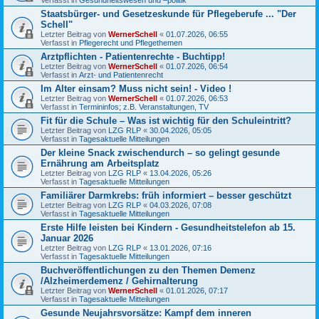
Staatsbürger- und Gesetzeskunde für Pflegeberufe ... "Der
Schell"
Letzter Beitrag von
WernerSchell
«
01.07.2026, 06:55
Verfasst in
Pflegerecht und Pflegethemen
Arztpflichten - Patientenrechte - Buchtipp!
Letzter Beitrag von
WernerSchell
«
01.07.2026, 06:54
Verfasst in
Arzt- und Patientenrecht
Im Alter einsam? Muss nicht sein! - Video !
Letzter Beitrag von
WernerSchell
«
01.07.2026, 06:53
Verfasst in
Termininfos; z.B. Veranstaltungen, TV
Fit für die Schule – Was ist wichtig für den Schuleintritt?
Letzter Beitrag von
LZG RLP
«
30.04.2026, 05:05
Verfasst in
Tagesaktuelle Mitteilungen
Der kleine Snack zwischendurch – so gelingt gesunde
Ernährung am Arbeitsplatz
Letzter Beitrag von
LZG RLP
«
13.04.2026, 05:26
Verfasst in
Tagesaktuelle Mitteilungen
Familiärer Darmkrebs: früh informiert – besser geschützt
Letzter Beitrag von
LZG RLP
«
04.03.2026, 07:08
Verfasst in
Tagesaktuelle Mitteilungen
Erste Hilfe leisten bei Kindern - Gesundheitstelefon ab 15.
Januar 2026
Letzter Beitrag von
LZG RLP
«
13.01.2026, 07:16
Verfasst in
Tagesaktuelle Mitteilungen
Buchveröffentlichungen zu den Themen Demenz
/Alzheimerdemenz / Gehirnalterung
Letzter Beitrag von
WernerSchell
«
01.01.2026, 07:17
Verfasst in
Tagesaktuelle Mitteilungen
Gesunde Neujahrsvorsätze: Kampf dem inneren