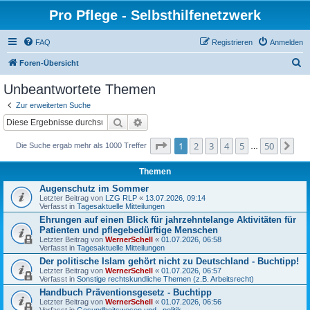
Pro Pflege - Selbsthilfenetzwerk
FAQ
Registrieren
Anmelden
S
Foren-Übersicht
u
Unbeantwortete Themen
c
Zur erweiterten Suche
h
Suche
Erweiterte Suche
e
Seite
1
von
50
1
2
3
4
5
50
Nä
Die Suche ergab mehr als 1000 Treffer
…
Themen
Augenschutz im Sommer
Letzter Beitrag von
LZG RLP
«
13.07.2026, 09:14
Verfasst in
Tagesaktuelle Mitteilungen
Ehrungen auf einen Blick für jahrzehntelange Aktivitäten für
Patienten und pflegebedürftige Menschen
Letzter Beitrag von
WernerSchell
«
01.07.2026, 06:58
Verfasst in
Tagesaktuelle Mitteilungen
Der politische Islam gehört nicht zu Deutschland - Buchtipp!
Letzter Beitrag von
WernerSchell
«
01.07.2026, 06:57
Verfasst in
Sonstige rechtskundliche Themen (z.B. Arbeitsrecht)
Handbuch Präventionsgesetz - Buchtipp
Letzter Beitrag von
WernerSchell
«
01.07.2026, 06:56
Verfasst in
Gesundheitswesen und –politik