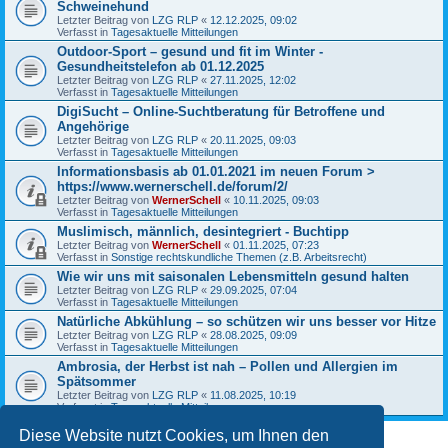
Schweinehund
Letzter Beitrag von
LZG RLP
«
12.12.2025, 09:02
Verfasst in
Tagesaktuelle Mitteilungen
Outdoor-Sport – gesund und fit im Winter -
Gesundheitstelefon ab 01.12.2025
Letzter Beitrag von
LZG RLP
«
27.11.2025, 12:02
Verfasst in
Tagesaktuelle Mitteilungen
DigiSucht – Online-Suchtberatung für Betroffene und
Angehörige
Letzter Beitrag von
LZG RLP
«
20.11.2025, 09:03
Verfasst in
Tagesaktuelle Mitteilungen
Informationsbasis ab 01.01.2021 im neuen Forum >
https://www.wernerschell.de/forum/2/
Letzter Beitrag von
WernerSchell
«
10.11.2025, 09:03
Verfasst in
Tagesaktuelle Mitteilungen
Muslimisch, männlich, desintegriert - Buchtipp
Letzter Beitrag von
WernerSchell
«
01.11.2025, 07:23
Verfasst in
Sonstige rechtskundliche Themen (z.B. Arbeitsrecht)
Wie wir uns mit saisonalen Lebensmitteln gesund halten
Letzter Beitrag von
LZG RLP
«
29.09.2025, 07:04
Verfasst in
Tagesaktuelle Mitteilungen
Natürliche Abkühlung – so schützen wir uns besser vor Hitze
Letzter Beitrag von
LZG RLP
«
28.08.2025, 09:09
Verfasst in
Tagesaktuelle Mitteilungen
Ambrosia, der Herbst ist nah – Pollen und Allergien im
Spätsommer
Letzter Beitrag von
LZG RLP
«
11.08.2025, 10:19
Verfasst in
Tagesaktuelle Mitteilungen
Diese Website nutzt Cookies, um Ihnen den