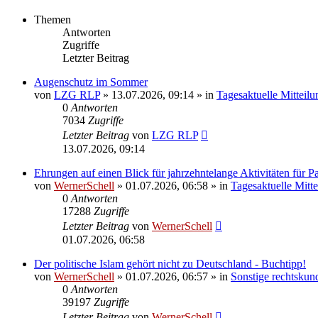
Themen
Antworten
Zugriffe
Letzter Beitrag
Augenschutz im Sommer
von
LZG RLP
» 13.07.2026, 09:14 » in
Tagesaktuelle Mitteil
0
Antworten
7034
Zugriffe
Letzter Beitrag
von
LZG RLP
13.07.2026, 09:14
Ehrungen auf einen Blick für jahrzehntelange Aktivitäten für 
von
WernerSchell
» 01.07.2026, 06:58 » in
Tagesaktuelle Mitt
0
Antworten
17288
Zugriffe
Letzter Beitrag
von
WernerSchell
01.07.2026, 06:58
Der politische Islam gehört nicht zu Deutschland - Buchtipp!
von
WernerSchell
» 01.07.2026, 06:57 » in
Sonstige rechtskun
0
Antworten
39197
Zugriffe
Letzter Beitrag
von
WernerSchell