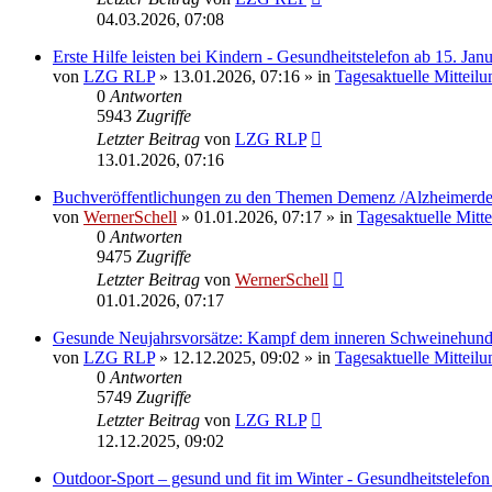
04.03.2026, 07:08
Erste Hilfe leisten bei Kindern - Gesundheitstelefon ab 15. Jan
von
LZG RLP
» 13.01.2026, 07:16 » in
Tagesaktuelle Mitteil
0
Antworten
5943
Zugriffe
Letzter Beitrag
von
LZG RLP
13.01.2026, 07:16
Buchveröffentlichungen zu den Themen Demenz /Alzheimerde
von
WernerSchell
» 01.01.2026, 07:17 » in
Tagesaktuelle Mitt
0
Antworten
9475
Zugriffe
Letzter Beitrag
von
WernerSchell
01.01.2026, 07:17
Gesunde Neujahrsvorsätze: Kampf dem inneren Schweinehun
von
LZG RLP
» 12.12.2025, 09:02 » in
Tagesaktuelle Mitteil
0
Antworten
5749
Zugriffe
Letzter Beitrag
von
LZG RLP
12.12.2025, 09:02
Outdoor-Sport – gesund und fit im Winter - Gesundheitstelefo