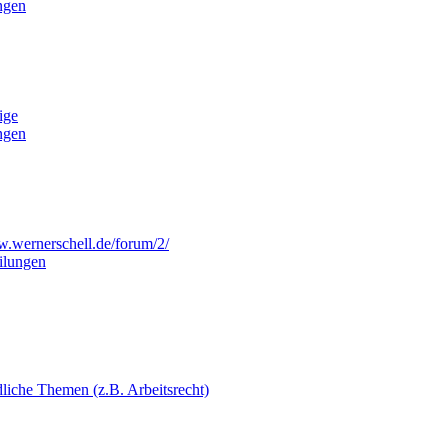
ngen
ige
ngen
w.wernerschell.de/forum/2/
eilungen
dliche Themen (z.B. Arbeitsrecht)