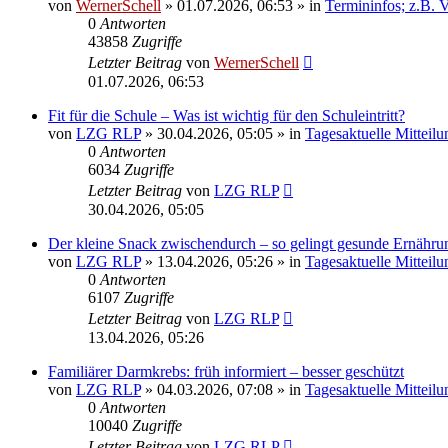
von
WernerSchell
» 01.07.2026, 06:53 » in
Termininfos; z.B. 
0
Antworten
43858
Zugriffe
Letzter Beitrag
von
WernerSchell
01.07.2026, 06:53
Fit für die Schule – Was ist wichtig für den Schuleintritt?
von
LZG RLP
» 30.04.2026, 05:05 » in
Tagesaktuelle Mitteil
0
Antworten
6034
Zugriffe
Letzter Beitrag
von
LZG RLP
30.04.2026, 05:05
Der kleine Snack zwischendurch – so gelingt gesunde Ernähru
von
LZG RLP
» 13.04.2026, 05:26 » in
Tagesaktuelle Mitteil
0
Antworten
6107
Zugriffe
Letzter Beitrag
von
LZG RLP
13.04.2026, 05:26
Familiärer Darmkrebs: früh informiert – besser geschützt
von
LZG RLP
» 04.03.2026, 07:08 » in
Tagesaktuelle Mitteil
0
Antworten
10040
Zugriffe
Letzter Beitrag
von
LZG RLP