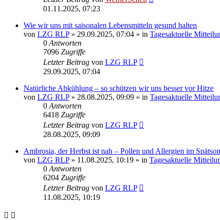
01.11.2025, 07:23
Wie wir uns mit saisonalen Lebensmitteln gesund halten
von
LZG RLP
» 29.09.2025, 07:04 » in
Tagesaktuelle Mitteil
0
Antworten
7096
Zugriffe
Letzter Beitrag
von
LZG RLP
29.09.2025, 07:04
Natürliche Abkühlung – so schützen wir uns besser vor Hitze
von
LZG RLP
» 28.08.2025, 09:09 » in
Tagesaktuelle Mitteil
0
Antworten
6418
Zugriffe
Letzter Beitrag
von
LZG RLP
28.08.2025, 09:09
Ambrosia, der Herbst ist nah – Pollen und Allergien im Späts
von
LZG RLP
» 11.08.2025, 10:19 » in
Tagesaktuelle Mitteilu
0
Antworten
6204
Zugriffe
Letzter Beitrag
von
LZG RLP
11.08.2025, 10:19