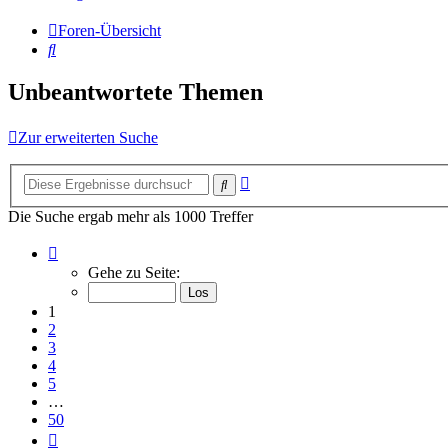
Foren-Übersicht
Suche
Unbeantwortete Themen
Zur erweiterten Suche
Erweiterte
Suche
Suche
Die Suche ergab mehr als 1000 Treffer
Seite
1
Gehe zu Seite:
von
50
1
2
3
4
5
…
50
Nächste