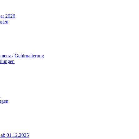
uar 2026
ungen
menz / Gehirnalterung
eilungen
d
ungen
n ab 01.12.2025