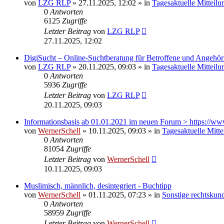
von
LZG RLP
» 27.11.2025, 12:02 » in
Tagesaktuelle Mitteilu
0
Antworten
6125
Zugriffe
Letzter Beitrag
von
LZG RLP
27.11.2025, 12:02
DigiSucht – Online-Suchtberatung für Betroffene und Angehör
von
LZG RLP
» 20.11.2025, 09:03 » in
Tagesaktuelle Mitteilu
0
Antworten
5936
Zugriffe
Letzter Beitrag
von
LZG RLP
20.11.2025, 09:03
Informationsbasis ab 01.01.2021 im neuen Forum > https://ww
von
WernerSchell
» 10.11.2025, 09:03 » in
Tagesaktuelle Mitt
0
Antworten
81054
Zugriffe
Letzter Beitrag
von
WernerSchell
10.11.2025, 09:03
Muslimisch, männlich, desintegriert - Buchtipp
von
WernerSchell
» 01.11.2025, 07:23 » in
Sonstige rechtskun
0
Antworten
58959
Zugriffe
Letzter Beitrag
von
WernerSchell