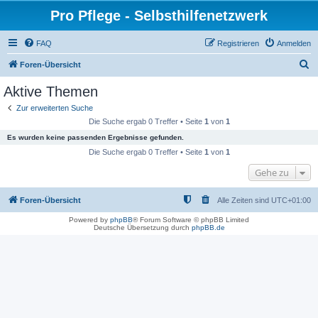
Pro Pflege - Selbsthilfenetzwerk
FAQ
Registrieren
Anmelden
S
Foren-Übersicht
u
Aktive Themen
c
Zur erweiterten Suche
h
Die Suche ergab 0 Treffer • Seite
1
von
1
e
Es wurden keine passenden Ergebnisse gefunden.
Die Suche ergab 0 Treffer • Seite
1
von
1
Gehe zu
Foren-Übersicht
Alle Zeiten sind
UTC+01:00
Powered by
phpBB
® Forum Software © phpBB Limited
Deutsche Übersetzung durch
phpBB.de