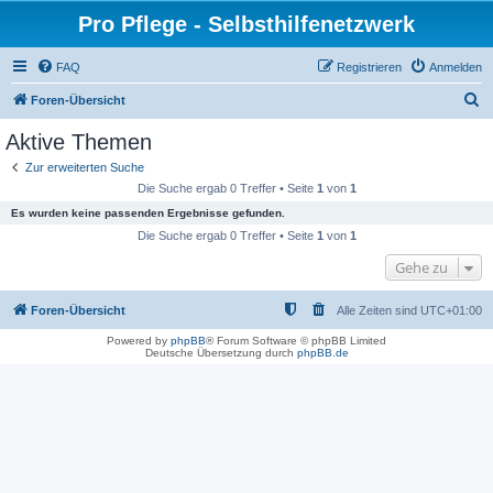
Pro Pflege - Selbsthilfenetzwerk
FAQ
Registrieren
Anmelden
S
Foren-Übersicht
u
Aktive Themen
c
Zur erweiterten Suche
h
Die Suche ergab 0 Treffer • Seite
1
von
1
e
Es wurden keine passenden Ergebnisse gefunden.
Die Suche ergab 0 Treffer • Seite
1
von
1
Gehe zu
Foren-Übersicht
Alle Zeiten sind
UTC+01:00
Powered by
phpBB
® Forum Software © phpBB Limited
Deutsche Übersetzung durch
phpBB.de