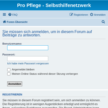
Pro Pflege - Selbsthilfenetzwerk
FAQ
Registrieren
Anmelden
S
Foren-Übersicht
u
Sie müssen sich anmelden, um in diesem Forum auf
c
Beiträge zu antworten.
h
Benutzername:
e
Passwort:
Ich habe mein Passwort vergessen
Angemeldet bleiben
Meinen Online-Status während dieser Sitzung verbergen
REGISTRIEREN
Sie müssen in diesem Forum registriert sein, um sich anmelden zu können.
Die Registrierung ist in wenigen Augenblicken erledigt und ermöglicht es
Ihnen, auf weitere Funktionen zuzugreifen. Die Board-Administration kann