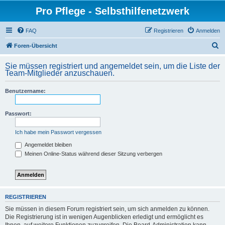
Pro Pflege - Selbsthilfenetzwerk
FAQ
Registrieren
Anmelden
S
Foren-Übersicht
u
Sie müssen registriert und angemeldet sein, um die Liste der
c
Team-Mitglieder anzuschauen.
h
Benutzername:
e
Passwort:
Ich habe mein Passwort vergessen
Angemeldet bleiben
Meinen Online-Status während dieser Sitzung verbergen
REGISTRIEREN
Sie müssen in diesem Forum registriert sein, um sich anmelden zu können.
Die Registrierung ist in wenigen Augenblicken erledigt und ermöglicht es
Ihnen, auf weitere Funktionen zuzugreifen. Die Board-Administration kann