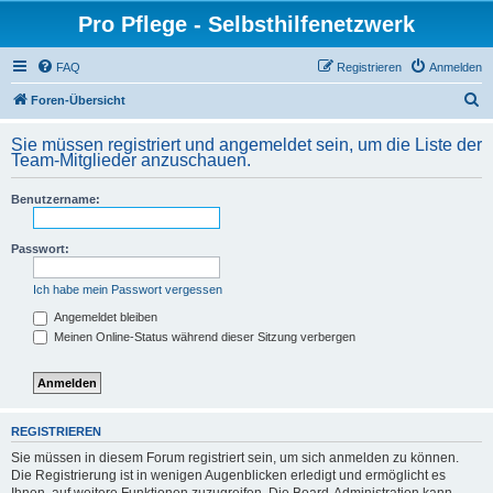
Pro Pflege - Selbsthilfenetzwerk
FAQ
Registrieren
Anmelden
S
Foren-Übersicht
u
Sie müssen registriert und angemeldet sein, um die Liste der
c
Team-Mitglieder anzuschauen.
h
Benutzername:
e
Passwort:
Ich habe mein Passwort vergessen
Angemeldet bleiben
Meinen Online-Status während dieser Sitzung verbergen
REGISTRIEREN
Sie müssen in diesem Forum registriert sein, um sich anmelden zu können.
Die Registrierung ist in wenigen Augenblicken erledigt und ermöglicht es
Ihnen, auf weitere Funktionen zuzugreifen. Die Board-Administration kann