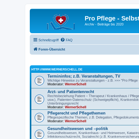
Pro Pflege - Selbs
Archiv - Beiträge bis 2020
Schnellzugriff
FAQ
Foren-Übersicht
HTTP://WWW.WERNERSCHELL.DE
Termininfos; z.B. Veranstaltungen, TV
Wichtige Hinweise zu Veranstaltungen - z.B. >>> "Pro Pflege
Moderator:
WernerSchell
Arzt- und Patientenrecht
Rechtsbeziehung Patient – Therapeut / Krankenhaus / Pflegee
usw.), Patienten-Datenschutz (Schweigepflicht), Krankendokum
Unterbringungsrecht
Moderator:
WernerSchell
Pflegerecht und Pflegethemen
Pflegespezifische Themen; z.B. Delegation, Pflegedokumentat
Moderator:
WernerSchell
Gesundheitswesen und –politik
Gesundheitswesen, Krankenhaus- und Heimwesen, Katastroph
Infektionsschutzrecht, Sozialrecht (z.B. Krankenversicherung