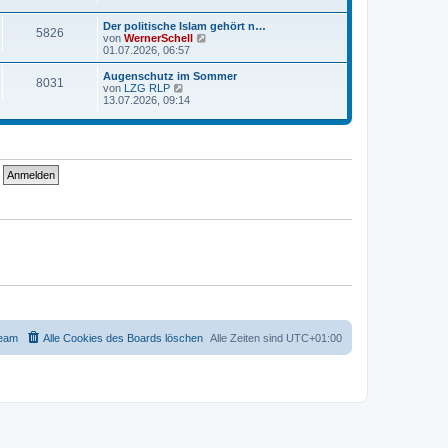
e
u
r
r
e
a
Der politische Islam gehört n…
B
s
g
5826
N
von
WernerSchell
e
t
e
01.07.2026, 06:57
i
e
u
t
r
e
r
Augenschutz im Sommer
B
8031
s
a
N
von
LZG RLP
e
t
g
e
13.07.2026, 09:14
i
e
u
t
r
e
r
B
s
a
e
t
g
i
e
t
r
r
B
a
e
g
i
t
r
a
g
eam
Alle Cookies des Boards löschen
Alle Zeiten sind
UTC+01:00