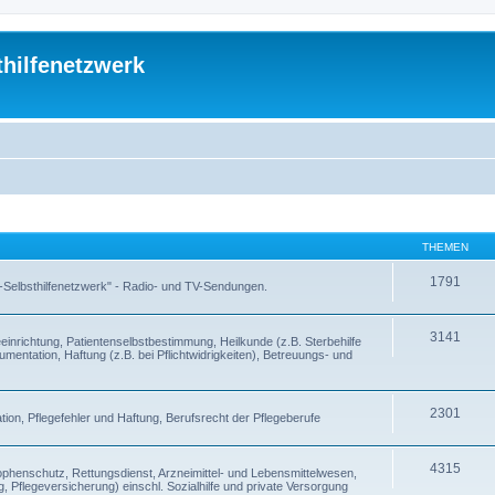
thilfenetzwerk
THEMEN
1791
 -Selbsthilfenetzwerk" - Radio- und TV-Sendungen.
3141
inrichtung, Patientenselbstbestimmung, Heilkunde (z.B. Sterbehilfe
entation, Haftung (z.B. bei Pflichtwidrigkeiten), Betreuungs- und
2301
ion, Pflegefehler und Haftung, Berufsrecht der Pflegeberufe
4315
enschutz, Rettungsdienst, Arzneimittel- und Lebensmittelwesen,
, Pflegeversicherung) einschl. Sozialhilfe und private Versorgung