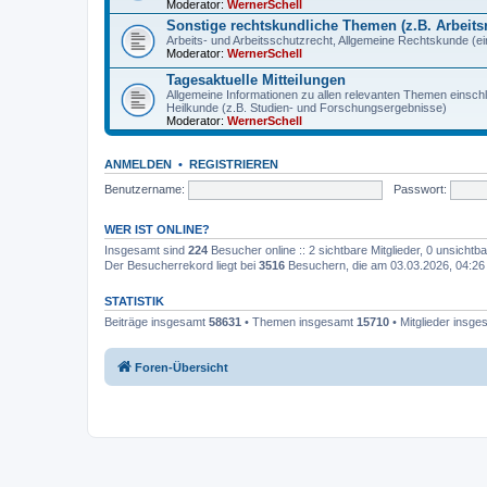
Moderator:
WernerSchell
Sonstige rechtskundliche Themen (z.B. Arbeitsr
Arbeits- und Arbeitsschutzrecht, Allgemeine Rechtskunde (eins
Moderator:
WernerSchell
Tagesaktuelle Mitteilungen
Allgemeine Informationen zu allen relevanten Themen einschl
Heilkunde (z.B. Studien- und Forschungsergebnisse)
Moderator:
WernerSchell
ANMELDEN
•
REGISTRIEREN
Benutzername:
Passwort:
WER IST ONLINE?
Insgesamt sind
224
Besucher online :: 2 sichtbare Mitglieder, 0 unsicht
Der Besucherrekord liegt bei
3516
Besuchern, die am 03.03.2026, 04:26 g
STATISTIK
Beiträge insgesamt
58631
• Themen insgesamt
15710
• Mitglieder insg
Foren-Übersicht