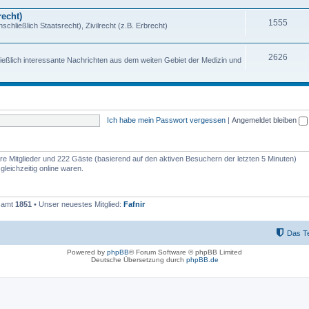
echt)
1555
chließlich Staatsrecht), Zivilrecht (z.B. Erbrecht)
2626
ießlich interessante Nachrichten aus dem weiten Gebiet der Medizin und
Ich habe mein Passwort vergessen
|
Angemeldet bleiben
bare Mitglieder und 222 Gäste (basierend auf den aktiven Besuchern der letzten 5 Minuten)
leichzeitig online waren.
esamt
1851
• Unser neuestes Mitglied:
Fafnir
Das T
Powered by
phpBB
® Forum Software © phpBB Limited
Deutsche Übersetzung durch
phpBB.de