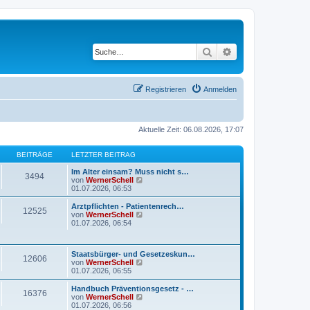
Suche
Erweiterte Suche
Registrieren
Anmelden
Aktuelle Zeit: 06.08.2026, 17:07
BEITRÄGE
LETZTER BEITRAG
Im Alter einsam? Muss nicht s…
3494
N
von
WernerSchell
e
01.07.2026, 06:53
u
e
Arztpflichten - Patientenrech…
12525
s
N
von
WernerSchell
t
e
01.07.2026, 06:54
e
u
r
e
B
s
Staatsbürger- und Gesetzeskun…
e
t
12606
N
von
WernerSchell
i
e
e
01.07.2026, 06:55
t
r
u
r
B
e
a
Handbuch Präventionsgesetz - …
e
16376
s
g
N
von
WernerSchell
i
t
e
01.07.2026, 06:56
t