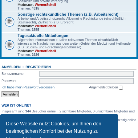
Sozialhilfe und private Versorgung
Moderator:
WernerSchell
Themen:
4315
Sonstige rechtskundliche Themen (z.B. Arbeitsrecht)
Arbeits- und Arbeitsschutzrecht, Allgemeine Rechtskunde (einschließlich
Staatsrecht), Zivilrecht (z.B. Erbrecht)
Moderator:
WernerSchell
Themen:
1555
Tagesaktuelle Mitteilungen
Allgemeine Informationen zu allen relevanten Themen einschließlich
interessante Nachrichten aus dem weiten Gebiet der Medizin und Heilkunde
(z.B. Studien- und Forschungsergebnisse)
Moderator:
WernerSchell
Themen:
2626
ANMELDEN
•
REGISTRIEREN
Benutzername:
Passwort:
Ich habe mein Passwort vergessen
Angemeldet bleiben
WER IST ONLINE?
Insgesamt sind
344
Besucher online :: 2 sichtbare Mitglieder, 0 unsichtbare Mitglieder und
342 Gäste (basierend auf den aktiven Besuchern der letzten 5 Minuten)
Der Besucherrekord liegt bei
3516
Besuchern, die am 03.03.2026, 04:26 gleichzeitig online
Diese Website nutzt Cookies, um Ihnen den
waren.
bestmöglichen Komfort bei der Nutzung zu
STATISTIK