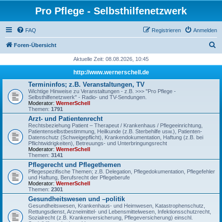
Pro Pflege - Selbsthilfenetzwerk
FAQ
Registrieren
Anmelden
S
Foren-Übersicht
u
Aktuelle Zeit: 08.08.2026, 10:45
c
http://www.wernerschell.de
h
Termininfos; z.B. Veranstaltungen, TV
Wichtige Hinweise zu Veranstaltungen - z.B. >>> "Pro Pflege -
e
Selbsthilfenetzwerk" - Radio- und TV-Sendungen.
Moderator:
WernerSchell
Themen:
1791
Arzt- und Patientenrecht
Rechtsbeziehung Patient – Therapeut / Krankenhaus / Pflegeeinrichtung,
Patientenselbstbestimmung, Heilkunde (z.B. Sterbehilfe usw.), Patienten-
Datenschutz (Schweigepflicht), Krankendokumentation, Haftung (z.B. bei
Pflichtwidrigkeiten), Betreuungs- und Unterbringungsrecht
Moderator:
WernerSchell
Themen:
3141
Pflegerecht und Pflegethemen
Pflegespezifische Themen; z.B. Delegation, Pflegedokumentation, Pflegefehler
und Haftung, Berufsrecht der Pflegeberufe
Moderator:
WernerSchell
Themen:
2301
Gesundheitswesen und –politik
Gesundheitswesen, Krankenhaus- und Heimwesen, Katastrophenschutz,
Rettungsdienst, Arzneimittel- und Lebensmittelwesen, Infektionsschutzrecht,
Sozialrecht (z.B. Krankenversicherung, Pflegeversicherung) einschl.