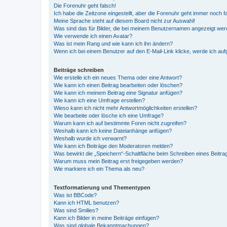
Die Forenuhr geht falsch!
Ich habe die Zeitzone eingestellt, aber die Forenuhr geht immer noch f
Meine Sprache steht auf diesem Board nicht zur Auswahl!
Was sind das für Bilder, die bei meinem Benutzernamen angezeigt we
Wie verwende ich einen Avatar?
Was ist mein Rang und wie kann ich ihn ändern?
Wenn ich bei einem Benutzer auf den E-Mail-Link klicke, werde ich au
Beiträge schreiben
Wie erstelle ich ein neues Thema oder eine Antwort?
Wie kann ich einen Beitrag bearbeiten oder löschen?
Wie kann ich meinem Beitrag eine Signatur anfügen?
Wie kann ich eine Umfrage erstellen?
Wieso kann ich nicht mehr Antwortmöglichkeiten erstellen?
Wie bearbeite oder lösche ich eine Umfrage?
Warum kann ich auf bestimmte Foren nicht zugreifen?
Weshalb kann ich keine Dateianhänge anfügen?
Weshalb wurde ich verwarnt?
Wie kann ich Beiträge den Moderatoren melden?
Was bewirkt die „Speichern“-Schaltfläche beim Schreiben eines Beitra
Warum muss mein Beitrag erst freigegeben werden?
Wie markiere ich ein Thema als neu?
Textformatierung und Thementypen
Was ist BBCode?
Kann ich HTML benutzen?
Was sind Smilies?
Kann ich Bilder in meine Beiträge einfügen?
Was sind globale Bekanntmachungen?