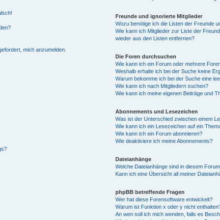
alsch!
Freunde und ignorierte Mitglieder
Wozu benötige ich die Listen der Freunde un
rden?
Wie kann ich Mitglieder zur Liste der Freund
wieder aus den Listen entfernen?
fgefordert, mich anzumelden.
Die Foren durchsuchen
Wie kann ich ein Forum oder mehrere For
Weshalb erhalte ich bei der Suche keine Er
Warum bekomme ich bei der Suche eine lee
Wie kann ich nach Mitgliedern suchen?
Wie kann ich meine eigenen Beiträge und T
Abonnements und Lesezeichen
Was ist der Unterschied zwischen einem L
Wie kann ich ein Lesezeichen auf ein Them
Wie kann ich ein Forum abonnieren?
Wie deaktiviere ich meine Abonnements?
gs?
Dateianhänge
Welche Dateianhänge sind in diesem Forum
Kann ich eine Übersicht all meiner Dateian
phpBB betreffende Fragen
Wer hat diese Forensoftware entwickelt?
Warum ist Funktion x oder y nicht enthalten
An wen soll ich mich wenden, falls es Besc