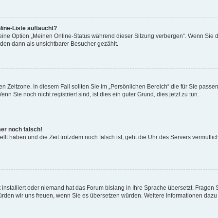
ine-Liste auftaucht?
 eine Option „Meinen Online-Status während dieser Sitzung verbergen“. Wenn Sie d
rden dann als unsichtbarer Besucher gezählt.
n Zeitzone. In diesem Fall sollten Sie im „Persönlichen Bereich“ die für Sie passend
 Sie noch nicht registriert sind, ist dies ein guter Grund, dies jetzt zu tun.
mer noch falsch!
ellt haben und die Zeit trotzdem noch falsch ist, geht die Uhr des Servers vermutlic
 installiert oder niemand hat das Forum bislang in Ihre Sprache übersetzt. Fragen 
t, würden wir uns freuen, wenn Sie es übersetzen würden. Weitere Informationen da