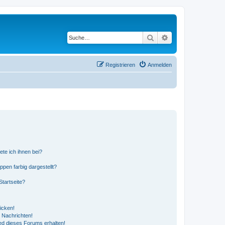
Suche
Erweiterte Suche
Registrieren
Anmelden
ete ich ihnen bei?
en farbig dargestellt?
tartseite?
icken!
 Nachrichten!
ed dieses Forums erhalten!