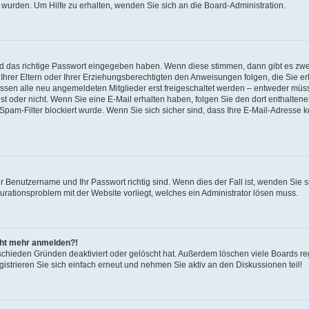
 wurden. Um Hilfe zu erhalten, wenden Sie sich an die Board-Administration.
nd das richtige Passwort eingegeben haben. Wenn diese stimmen, dann gibt es zw
Ihrer Eltern oder Ihrer Erziehungsberechtigten den Anweisungen folgen, die Sie erh
üssen alle neu angemeldeten Mitglieder erst freigeschaltet werden – entweder müsse
 ist oder nicht. Wenn Sie eine E-Mail erhalten haben, folgen Sie den dort enthalte
pam-Filter blockiert wurde. Wenn Sie sich sicher sind, dass Ihre E-Mail-Adresse 
hr Benutzername und Ihr Passwort richtig sind. Wenn dies der Fall ist, wenden Sie
gurationsproblem mit der Website vorliegt, welches ein Administrator lösen muss.
icht mehr anmelden?!
schieden Gründen deaktiviert oder gelöscht hat. Außerdem löschen viele Boards reg
strieren Sie sich einfach erneut und nehmen Sie aktiv an den Diskussionen teil!