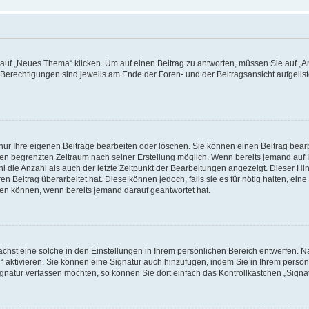
f „Neues Thema“ klicken. Um auf einen Beitrag zu antworten, müssen Sie auf „Ant
e Berechtigungen sind jeweils am Ende der Foren- und der Beitragsansicht aufgeliste
nur Ihre eigenen Beiträge bearbeiten oder löschen. Sie können einen Beitrag bear
nen begrenzten Zeitraum nach seiner Erstellung möglich. Wenn bereits jemand auf Ih
 die Anzahl als auch der letzte Zeitpunkt der Bearbeitungen angezeigt. Dieser Hi
 Beitrag überarbeitet hat. Diese können jedoch, falls sie es für nötig halten, eine 
hen können, wenn bereits jemand darauf geantwortet hat.
hst eine solche in den Einstellungen in Ihrem persönlichen Bereich entwerfen. Na
 aktivieren. Sie können eine Signatur auch hinzufügen, indem Sie in Ihrem persö
gnatur verfassen möchten, so können Sie dort einfach das Kontrollkästchen „Signa