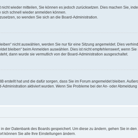
rt nicht wieder mitteilen, Sie können es jedoch zurücksetzen. Dies machen Sie, in
e sich schnell wieder anmelden können.
ckzusetzen, so wenden Sie sich an die Board-Administration.
ben“ nicht auswählen, werden Sie nur für eine Sitzung angemeldet. Dies verhinde
et bleiben“ beim Anmelden auswählen. Dies ist nicht empfehlenswert, wenn Sie s
steht, dann wurde sie vermutlich von der Board-Administration ausgeschaltet.
pBB erstellt hat und die dafür sorgen, dass Sie im Forum angemeldet bleiben. Auß
rd-Administration aktiviert wurden. Wenn Sie Probleme bei der An- oder Abmeldun
en in der Datenbank des Boards gespeichert. Um diese zu ändern, gehen Sie in den 
rt können Sie alle Ihre Einstellungen ändern.