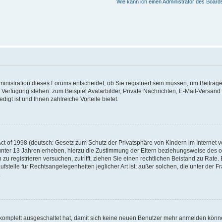
Wie kann ich einen Administrator des Board
nistration dieses Forums entscheidet, ob Sie registriert sein müssen, um Beiträge z
ur Verfügung stehen: zum Beispiel Avatarbilder, Private Nachrichten, E-Mail-Versand
igt ist und Ihnen zahlreiche Vorteile bietet.
t of 1998 (deutsch: Gesetz zum Schutz der Privatsphäre von Kindern im Internet vo
unter 13 Jahren erheben, hierzu die Zustimmung der Eltern beziehungsweise des o
h zu registrieren versuchen, zutrifft, ziehen Sie einen rechtlichen Beistand zu Rat
stelle für Rechtsangelegenheiten jeglicher Art ist; außer solchen, die unter der 
.
 komplett ausgeschaltet hat, damit sich keine neuen Benutzer mehr anmelden könne