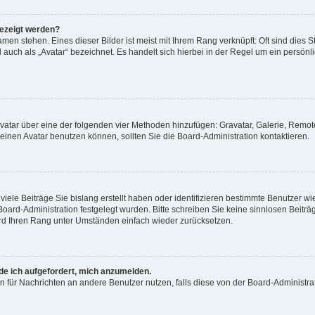
gezeigt werden?
men stehen. Eines dieser Bilder ist meist mit Ihrem Rang verknüpft: Oft sind dies S
auch als „Avatar“ bezeichnet. Es handelt sich hierbei in der Regel um ein persönl
 Avatar über eine der folgenden vier Methoden hinzufügen: Gravatar, Galerie, Rem
inen Avatar benutzen können, sollten Sie die Board-Administration kontaktieren.
iele Beiträge Sie bislang erstellt haben oder identifizieren bestimmte Benutzer
 Board-Administration festgelegt wurden. Bitte schreiben Sie keine sinnlosen Beit
wird Ihren Rang unter Umständen einfach wieder zurücksetzen.
rde ich aufgefordert, mich anzumelden.
ion für Nachrichten an andere Benutzer nutzen, falls diese von der Board-Administ