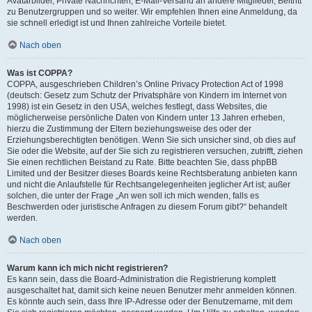
Avatarbilder, Private Nachrichten, E-Mail-Versand an andere Mitglieder, Beitritt
zu Benutzergruppen und so weiter. Wir empfehlen Ihnen eine Anmeldung, da
sie schnell erledigt ist und Ihnen zahlreiche Vorteile bietet.
Nach oben
Was ist COPPA?
COPPA, ausgeschrieben Children’s Online Privacy Protection Act of 1998
(deutsch: Gesetz zum Schutz der Privatsphäre von Kindern im Internet von
1998) ist ein Gesetz in den USA, welches festlegt, dass Websites, die
möglicherweise persönliche Daten von Kindern unter 13 Jahren erheben,
hierzu die Zustimmung der Eltern beziehungsweise des oder der
Erziehungsberechtigten benötigen. Wenn Sie sich unsicher sind, ob dies auf
Sie oder die Website, auf der Sie sich zu registrieren versuchen, zutrifft, ziehen
Sie einen rechtlichen Beistand zu Rate. Bitte beachten Sie, dass phpBB
Limited und der Besitzer dieses Boards keine Rechtsberatung anbieten kann
und nicht die Anlaufstelle für Rechtsangelegenheiten jeglicher Art ist; außer
solchen, die unter der Frage „An wen soll ich mich wenden, falls es
Beschwerden oder juristische Anfragen zu diesem Forum gibt?“ behandelt
werden.
Nach oben
Warum kann ich mich nicht registrieren?
Es kann sein, dass die Board-Administration die Registrierung komplett
ausgeschaltet hat, damit sich keine neuen Benutzer mehr anmelden können.
Es könnte auch sein, dass Ihre IP-Adresse oder der Benutzername, mit dem