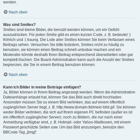
werden.
Nach oben
Was sind Smilies?
Smilies sind kleine Bilder, die benutzt werden können, um ein Gefühl
auszudrücken. Für jeden Smilie gibt es einen kurzen Code, z. B. bedeutet :)
fröhlich und :( traurig. Die Liste aller Smilies können Sie beim Verfassen eines
Beitrags sehen. Versuchen Sie bitte trotzdem, Smilies nicht zu häufig zu
benutzen, sie können einen Beitrag schnell unlesbar machen und ein
Moderator könnte deshalb Ihren Beitrag entsprechend überarbeiten oder gar
komplett löschen. Die Board-Administration kann auch die Anzahl der Smilies
begrenzen, die Sie in einem Beitrag benutzen können.
Nach oben
Kann ich Bilder in meine Beiträge einfügen?
Ja, Bilder können in Ihrem Beitrag angezeigt werden. Wenn die Administration
Dateianhänge erlaubt hat, können Sie das Bild auch direkt hochladen.
Ansonsten müssen Sie zu einem Bild verlinken, das auf einem öffentlich
zugänglichen Server liegt, z. B. http://www.domain.tld/mein-bild.gif. Sie können
weder Bilder verlinken, die sich auf Ihrem eigenen PC befinden (außer es ist
ein öffentlich zugänglicher Server), noch zu Bildern, die nur nach einer
Anmeldung verfügbar sind, z. B. Hotmail- oder Yahoo-Mailboxen, mit einem
Passwort geschützte Seiten usw. Um das Bild anzuzeigen, benutze den
BBCode-Tag „[img]“.