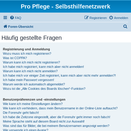
Pro Pflege - Selbsthilfenetzwerk
FAQ
Registrieren
Anmelden
S
Foren-Übersicht
u
Häufig gestellte Fragen
c
h
Registrierung und Anmeldung
Wozu muss ich mich registrieren?
e
Was ist COPPA?
Warum kann ich mich nicht registrieren?
Ich habe mich registriert, kann mich aber nicht anmelden!
Warum kann ich mich nicht anmelden?
Ich habe mich vor einiger Zeit registriert, kann mich aber nicht mehr anmelden?!
Ich habe mein Passwort vergessen!
Warum werde ich automatisch abgemeldet?
Wozu ist die „Alle Cookies des Boards löschen“-Funktion?
Benutzerpräferenzen und -einstellungen
Wie kann ich meine Einstellungen ändern?
Wie kann ich verhindern, dass mein Benutzername in der Online-Liste auftaucht?
Die Forenuhr geht falsch!
Ich habe die Zeitzone eingestellt, aber die Forenuhr geht immer noch falsch!
Meine Sprache steht auf diesem Board nicht zur Auswahl!
Was sind das für Bilder, die bei meinem Benutzernamen angezeigt werden?
Wie verwende ich einen Avatar?