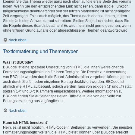
können Sie das Thema wieder ganz nach oben auf die erste Seite des Forums
holen. Wenn Sie den entsprechenden Link nicht sehen, dann ist die Funktion
möglicherweise deaktiviert oder seit der letzten Markierung ist nicht genügend
Zeit vergangen. Es ist auch möglich, das Thema nach oben zu holen, indem
Sie einfach eine Antwort darauf schreiben. Stellen Sie jedoch sicher, dass Sie
die Regeln dieses Boards beachten! Es wird meist nicht gerne gesehen, wenn
ohne triftigen Grund auf alte oder abgeschlossene Themen geantwortet wird.
Nach oben
Textformatierung und Thementypen
Was ist BBCode?
BBCode ist eine spezielle Umsetzung von HTML, die Ihnen weitreichende
Formatierungsmöglichkeiten für Ihren Text gibt. Die Rechte zur Verwendung
von BBCode werden durch die Board-Administration vergeben, können jedoch
auch durch Sie für jeden einzelnen Beitrag deaktiviert werden. BBCode ist
ähnlich wie HTML aufgebaut, jedoch werden Tags von eckigen („[“ und „]“) statt
spitzen („<“ und „>“) Klammern eingeschlossen. Weitere Informationen zu
BBCode finden Sie auf einer speziellen Hilfe-Seite, die von der Seite zur
Beitragserstellung aus zugänglich ist.
Nach oben
Kann ich HTML benutzen?
Nein, es ist nicht möglich, HTML-Code in Beiträgen zu verwenden. Die meisten
Formatierungsmöglichkeiten, die HTML bietet, können über BBCode erreicht