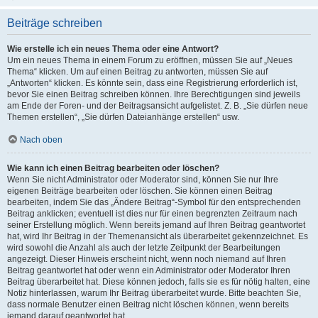
Beiträge schreiben
Wie erstelle ich ein neues Thema oder eine Antwort?
Um ein neues Thema in einem Forum zu eröffnen, müssen Sie auf „Neues
Thema“ klicken. Um auf einen Beitrag zu antworten, müssen Sie auf
„Antworten“ klicken. Es könnte sein, dass eine Registrierung erforderlich ist,
bevor Sie einen Beitrag schreiben können. Ihre Berechtigungen sind jeweils
am Ende der Foren- und der Beitragsansicht aufgelistet. Z. B. „Sie dürfen neue
Themen erstellen“, „Sie dürfen Dateianhänge erstellen“ usw.
Nach oben
Wie kann ich einen Beitrag bearbeiten oder löschen?
Wenn Sie nicht Administrator oder Moderator sind, können Sie nur Ihre
eigenen Beiträge bearbeiten oder löschen. Sie können einen Beitrag
bearbeiten, indem Sie das „Ändere Beitrag“-Symbol für den entsprechenden
Beitrag anklicken; eventuell ist dies nur für einen begrenzten Zeitraum nach
seiner Erstellung möglich. Wenn bereits jemand auf Ihren Beitrag geantwortet
hat, wird Ihr Beitrag in der Themenansicht als überarbeitet gekennzeichnet. Es
wird sowohl die Anzahl als auch der letzte Zeitpunkt der Bearbeitungen
angezeigt. Dieser Hinweis erscheint nicht, wenn noch niemand auf Ihren
Beitrag geantwortet hat oder wenn ein Administrator oder Moderator Ihren
Beitrag überarbeitet hat. Diese können jedoch, falls sie es für nötig halten, eine
Notiz hinterlassen, warum Ihr Beitrag überarbeitet wurde. Bitte beachten Sie,
dass normale Benutzer einen Beitrag nicht löschen können, wenn bereits
jemand darauf geantwortet hat.