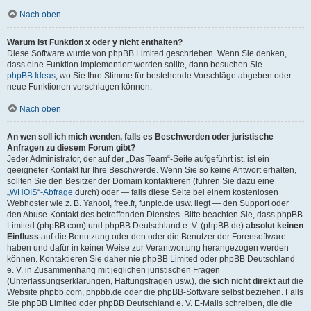
Nach oben
Warum ist Funktion x oder y nicht enthalten?
Diese Software wurde von phpBB Limited geschrieben. Wenn Sie denken,
dass eine Funktion implementiert werden sollte, dann besuchen Sie
phpBB Ideas
, wo Sie Ihre Stimme für bestehende Vorschläge abgeben oder
neue Funktionen vorschlagen können.
Nach oben
An wen soll ich mich wenden, falls es Beschwerden oder juristische
Anfragen zu diesem Forum gibt?
Jeder Administrator, der auf der „Das Team“-Seite aufgeführt ist, ist ein
geeigneter Kontakt für Ihre Beschwerde. Wenn Sie so keine Antwort erhalten,
sollten Sie den Besitzer der Domain kontaktieren (führen Sie dazu eine
„WHOIS“-Abfrage
durch) oder — falls diese Seite bei einem kostenlosen
Webhoster wie z. B. Yahoo!, free.fr, funpic.de usw. liegt — den Support oder
den Abuse-Kontakt des betreffenden Dienstes. Bitte beachten Sie, dass phpBB
Limited (phpBB.com) und phpBB Deutschland e. V. (phpBB.de)
absolut keinen
Einfluss
auf die Benutzung oder den oder die Benutzer der Forensoftware
haben und dafür in keiner Weise zur Verantwortung herangezogen werden
können. Kontaktieren Sie daher nie phpBB Limited oder phpBB Deutschland
e. V. in Zusammenhang mit jeglichen juristischen Fragen
(Unterlassungserklärungen, Haftungsfragen usw.), die
sich nicht direkt
auf die
Website phpbb.com, phpbb.de oder die phpBB-Software selbst beziehen. Falls
Sie phpBB Limited oder phpBB Deutschland e. V. E-Mails schreiben, die die