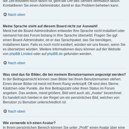
die Zeit trotzdem noch falsch ist, geht die Uhr des Servers vermutlich falsch.
Kontaktieren Sie einen Administrator, damit er das Problem beheben kann.
Nach oben
Meine Sprache steht auf diesem Board nicht zur Auswahl!
Meist hat die Board-Administration entweder Ihre Sprache nicht installiert oder
niemand hat das Forum bislang in Ihre Sprache übersetzt. Fragen Sie ggf.
einen Board-Administrator, ob er das Sprachpaket, das Sie benötigen,
installieren kann. Falls es noch nicht existiert, würden wir uns freuen, wenn Sie
es übersetzen würden. Weitere Informationen dazu können auf der Website
von
phpBB Limited
oder auf
phpBB.de
gefunden werden.
Nach oben
Was sind das für Bilder, die bei meinem Benutzernamen angezeigt werden?
In der Beitragsansicht können zwei Bilder bei Ihrem Benutzernamen stehen.
Eines dieser Bilder ist meist mit Ihrem Rang verknüpft: Oft sind dies Sterne,
Kästchen oder Punkte, die Ihre Beitragszahl oder Ihren Status im Forum
angeben. Das andere, meist größere, Bild wird auch als „Avatar“ bezeichnet.
Es handelt sich hierbei in der Regel um ein persönliches Bild, welches von
Benutzer zu Benutzer unterschiedlich ist.
Nach oben
Wie verwende ich einen Avatar?
In Ihrem persönlichen Bereich können Sie unter „Profil“ einen Avatar über eine