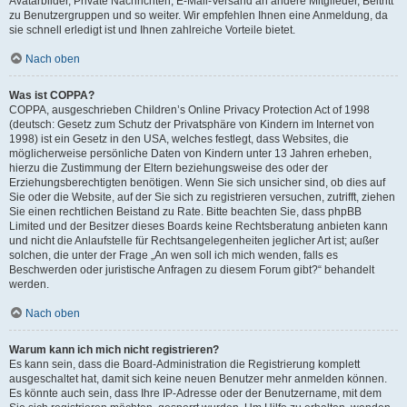
Avatarbilder, Private Nachrichten, E-Mail-Versand an andere Mitglieder, Beitritt
zu Benutzergruppen und so weiter. Wir empfehlen Ihnen eine Anmeldung, da
sie schnell erledigt ist und Ihnen zahlreiche Vorteile bietet.
Nach oben
Was ist COPPA?
COPPA, ausgeschrieben Children’s Online Privacy Protection Act of 1998
(deutsch: Gesetz zum Schutz der Privatsphäre von Kindern im Internet von
1998) ist ein Gesetz in den USA, welches festlegt, dass Websites, die
möglicherweise persönliche Daten von Kindern unter 13 Jahren erheben,
hierzu die Zustimmung der Eltern beziehungsweise des oder der
Erziehungsberechtigten benötigen. Wenn Sie sich unsicher sind, ob dies auf
Sie oder die Website, auf der Sie sich zu registrieren versuchen, zutrifft, ziehen
Sie einen rechtlichen Beistand zu Rate. Bitte beachten Sie, dass phpBB
Limited und der Besitzer dieses Boards keine Rechtsberatung anbieten kann
und nicht die Anlaufstelle für Rechtsangelegenheiten jeglicher Art ist; außer
solchen, die unter der Frage „An wen soll ich mich wenden, falls es
Beschwerden oder juristische Anfragen zu diesem Forum gibt?“ behandelt
werden.
Nach oben
Warum kann ich mich nicht registrieren?
Es kann sein, dass die Board-Administration die Registrierung komplett
ausgeschaltet hat, damit sich keine neuen Benutzer mehr anmelden können.
Es könnte auch sein, dass Ihre IP-Adresse oder der Benutzername, mit dem