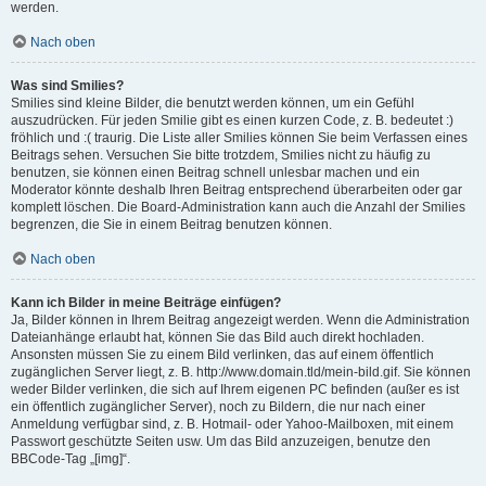
werden.
Nach oben
Was sind Smilies?
Smilies sind kleine Bilder, die benutzt werden können, um ein Gefühl
auszudrücken. Für jeden Smilie gibt es einen kurzen Code, z. B. bedeutet :)
fröhlich und :( traurig. Die Liste aller Smilies können Sie beim Verfassen eines
Beitrags sehen. Versuchen Sie bitte trotzdem, Smilies nicht zu häufig zu
benutzen, sie können einen Beitrag schnell unlesbar machen und ein
Moderator könnte deshalb Ihren Beitrag entsprechend überarbeiten oder gar
komplett löschen. Die Board-Administration kann auch die Anzahl der Smilies
begrenzen, die Sie in einem Beitrag benutzen können.
Nach oben
Kann ich Bilder in meine Beiträge einfügen?
Ja, Bilder können in Ihrem Beitrag angezeigt werden. Wenn die Administration
Dateianhänge erlaubt hat, können Sie das Bild auch direkt hochladen.
Ansonsten müssen Sie zu einem Bild verlinken, das auf einem öffentlich
zugänglichen Server liegt, z. B. http://www.domain.tld/mein-bild.gif. Sie können
weder Bilder verlinken, die sich auf Ihrem eigenen PC befinden (außer es ist
ein öffentlich zugänglicher Server), noch zu Bildern, die nur nach einer
Anmeldung verfügbar sind, z. B. Hotmail- oder Yahoo-Mailboxen, mit einem
Passwort geschützte Seiten usw. Um das Bild anzuzeigen, benutze den
BBCode-Tag „[img]“.