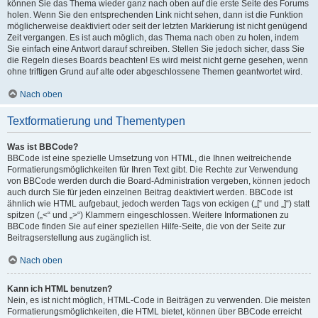
können Sie das Thema wieder ganz nach oben auf die erste Seite des Forums
holen. Wenn Sie den entsprechenden Link nicht sehen, dann ist die Funktion
möglicherweise deaktiviert oder seit der letzten Markierung ist nicht genügend
Zeit vergangen. Es ist auch möglich, das Thema nach oben zu holen, indem
Sie einfach eine Antwort darauf schreiben. Stellen Sie jedoch sicher, dass Sie
die Regeln dieses Boards beachten! Es wird meist nicht gerne gesehen, wenn
ohne triftigen Grund auf alte oder abgeschlossene Themen geantwortet wird.
Nach oben
Textformatierung und Thementypen
Was ist BBCode?
BBCode ist eine spezielle Umsetzung von HTML, die Ihnen weitreichende
Formatierungsmöglichkeiten für Ihren Text gibt. Die Rechte zur Verwendung
von BBCode werden durch die Board-Administration vergeben, können jedoch
auch durch Sie für jeden einzelnen Beitrag deaktiviert werden. BBCode ist
ähnlich wie HTML aufgebaut, jedoch werden Tags von eckigen („[“ und „]“) statt
spitzen („<“ und „>“) Klammern eingeschlossen. Weitere Informationen zu
BBCode finden Sie auf einer speziellen Hilfe-Seite, die von der Seite zur
Beitragserstellung aus zugänglich ist.
Nach oben
Kann ich HTML benutzen?
Nein, es ist nicht möglich, HTML-Code in Beiträgen zu verwenden. Die meisten
Formatierungsmöglichkeiten, die HTML bietet, können über BBCode erreicht