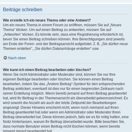
Beiträge schreiben
Wie erstelle ich ein neues Thema oder eine Antwort?
Um ein neues Thema in einem Forum zu eröffnen, müssen Sie auf „Neues
Thema“ klicken. Um auf einen Beitrag zu antworten, müssen Sie auf
„Antworten“ klicken. Es könnte sein, dass eine Registrierung erforderlich ist,
bevor Sie einen Beitrag schreiben können. Ihre Berechtigungen sind jeweils
am Ende der Foren- und der Beitragsansicht aufgelistet. Z. B. „Sie dürfen neue
Themen erstellen“, „Sie dürfen Dateianhänge erstellen“ usw.
Nach oben
Wie kann ich einen Beitrag bearbeiten oder löschen?
Wenn Sie nicht Administrator oder Moderator sind, können Sie nur Ihre
eigenen Beiträge bearbeiten oder löschen. Sie können einen Beitrag
bearbeiten, indem Sie das „Ändere Beitrag“-Symbol für den entsprechenden
Beitrag anklicken; eventuell ist dies nur für einen begrenzten Zeitraum nach
seiner Erstellung möglich. Wenn bereits jemand auf Ihren Beitrag geantwortet
hat, wird Ihr Beitrag in der Themenansicht als überarbeitet gekennzeichnet. Es
wird sowohl die Anzahl als auch der letzte Zeitpunkt der Bearbeitungen
angezeigt. Dieser Hinweis erscheint nicht, wenn noch niemand auf Ihren
Beitrag geantwortet hat oder wenn ein Administrator oder Moderator Ihren
Beitrag überarbeitet hat. Diese können jedoch, falls sie es für nötig halten, eine
Notiz hinterlassen, warum Ihr Beitrag überarbeitet wurde. Bitte beachten Sie,
dass normale Benutzer einen Beitrag nicht löschen können, wenn bereits
jemand darauf geantwortet hat.