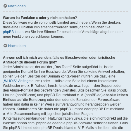
Nach oben
Warum ist Funktion x oder y nicht enthalten?
Diese Software wurde von phpBB Limited geschrieben. Wenn Sie denken,
dass eine Funktion implementiert werden sollte, dann besuchen Sie
phpBB Ideas
, wo Sie Ihre Stimme für bestehende Vorschläge abgeben oder
neue Funktionen vorschlagen können.
Nach oben
An wen soll ich mich wenden, falls es Beschwerden oder juristische
Anfragen zu diesem Forum gibt?
Jeder Administrator, der auf der „Das Team“-Seite aufgeführt ist, ist ein
geeigneter Kontakt für Ihre Beschwerde. Wenn Sie so keine Antwort erhalten,
sollten Sie den Besitzer der Domain kontaktieren (führen Sie dazu eine
„WHOIS“-Abfrage
durch) oder — falls diese Seite bei einem kostenlosen
Webhoster wie z. B. Yahoo!, free.fr, funpic.de usw. liegt — den Support oder
den Abuse-Kontakt des betreffenden Dienstes. Bitte beachten Sie, dass phpBB
Limited (phpBB.com) und phpBB Deutschland e. V. (phpBB.de)
absolut keinen
Einfluss
auf die Benutzung oder den oder die Benutzer der Forensoftware
haben und dafür in keiner Weise zur Verantwortung herangezogen werden
können. Kontaktieren Sie daher nie phpBB Limited oder phpBB Deutschland
e. V. in Zusammenhang mit jeglichen juristischen Fragen
(Unterlassungserklärungen, Haftungsfragen usw.), die
sich nicht direkt
auf die
Website phpbb.com, phpbb.de oder die phpBB-Software selbst beziehen. Falls
Sie phpBB Limited oder phpBB Deutschland e. V. E-Mails schreiben, die die