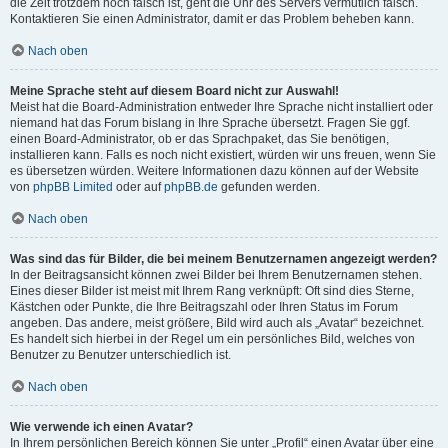
die Zeit trotzdem noch falsch ist, geht die Uhr des Servers vermutlich falsch.
Kontaktieren Sie einen Administrator, damit er das Problem beheben kann.
Nach oben
Meine Sprache steht auf diesem Board nicht zur Auswahl!
Meist hat die Board-Administration entweder Ihre Sprache nicht installiert oder
niemand hat das Forum bislang in Ihre Sprache übersetzt. Fragen Sie ggf.
einen Board-Administrator, ob er das Sprachpaket, das Sie benötigen,
installieren kann. Falls es noch nicht existiert, würden wir uns freuen, wenn Sie
es übersetzen würden. Weitere Informationen dazu können auf der Website
von
phpBB Limited
oder auf
phpBB.de
gefunden werden.
Nach oben
Was sind das für Bilder, die bei meinem Benutzernamen angezeigt werden?
In der Beitragsansicht können zwei Bilder bei Ihrem Benutzernamen stehen.
Eines dieser Bilder ist meist mit Ihrem Rang verknüpft: Oft sind dies Sterne,
Kästchen oder Punkte, die Ihre Beitragszahl oder Ihren Status im Forum
angeben. Das andere, meist größere, Bild wird auch als „Avatar“ bezeichnet.
Es handelt sich hierbei in der Regel um ein persönliches Bild, welches von
Benutzer zu Benutzer unterschiedlich ist.
Nach oben
Wie verwende ich einen Avatar?
In Ihrem persönlichen Bereich können Sie unter „Profil“ einen Avatar über eine