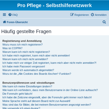
Pro Pflege - Selbsthilfenetzwerk
FAQ
Registrieren
Anmelden
S
Foren-Übersicht
u
Häufig gestellte Fragen
c
h
Registrierung und Anmeldung
Wozu muss ich mich registrieren?
e
Was ist COPPA?
Warum kann ich mich nicht registrieren?
Ich habe mich registriert, kann mich aber nicht anmelden!
Warum kann ich mich nicht anmelden?
Ich habe mich vor einiger Zeit registriert, kann mich aber nicht mehr anmelden?!
Ich habe mein Passwort vergessen!
Warum werde ich automatisch abgemeldet?
Wozu ist die „Alle Cookies des Boards löschen“-Funktion?
Benutzerpräferenzen und -einstellungen
Wie kann ich meine Einstellungen ändern?
Wie kann ich verhindern, dass mein Benutzername in der Online-Liste auftaucht?
Die Forenuhr geht falsch!
Ich habe die Zeitzone eingestellt, aber die Forenuhr geht immer noch falsch!
Meine Sprache steht auf diesem Board nicht zur Auswahl!
Was sind das für Bilder, die bei meinem Benutzernamen angezeigt werden?
Wie verwende ich einen Avatar?